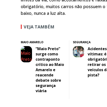
obrigatório, muitos carros não possuem o fa
baixo, nunca a luz alta.
VEJA TAMBÉM
MAIO AMARELO
SEGURANÇA
“Maio Preto”
Acidente
surge como
vítimas: é
contraponto
obrigatór
crítico ao Maio
retirar os
Amarelo e
veículos d
reacende
pista?
debate sobre
segurança
viária