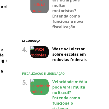
multar
arol
motoristas?
Entenda como
funciona a nova
fiscalização
SEGURANÇA
4.
Waze vai alertar
de
sobre escolas em
da
rodovias federais
igir
na
FISCALIZAÇÃO E LEGISLAÇÃO
5.
Velocidade média
pode virar multa
no Brasil?
Entenda como
funciona o
sistema