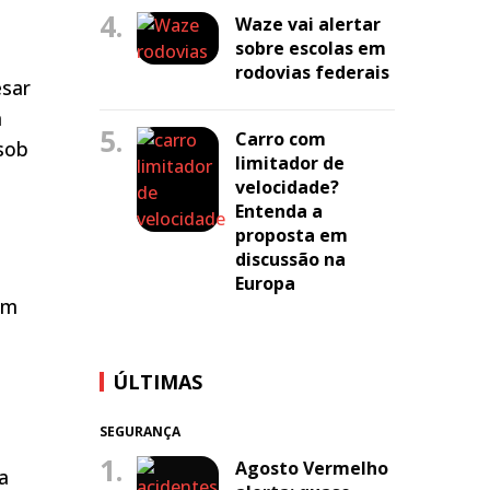
4.
Waze vai alertar
sobre escolas em
rodovias federais
esar
m
5.
Carro com
sob
limitador de
velocidade?
Entenda a
proposta em
discussão na
Europa
um
á
ÚLTIMAS
SEGURANÇA
1.
Agosto Vermelho
a