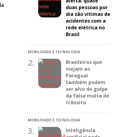
alerta: quase
da
duas pessoas por
dia são vítimas de
acidentes com a
rede elétrica no
Brasil
MOBILIDADE E TECNOLOGIA
2.
Brasileiros que
viajam ao
Paraguai
também podem
ser alvo do golpe
da falsa multa de
trânsito
MOBILIDADE E TECNOLOGIA
3.
Inteligência
artificial pode