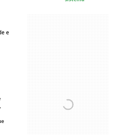
de e
e
,
ue