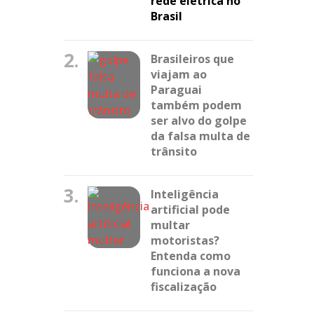
rede elétrica no
Brasil
2.
Brasileiros que
viajam ao
Paraguai
também podem
ser alvo do golpe
da falsa multa de
trânsito
3.
Inteligência
artificial pode
multar
motoristas?
Entenda como
funciona a nova
fiscalização