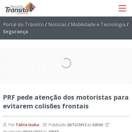
Portal do Trânsito
/
Notícias
/
Mobilidade e Tecnologia
/
Segurança
PRF pede atenção dos motoristas para
evitarem colisões frontais
Por
Talita Inaba
Publicado
28/12/2012
às
02h00
Atualizado
08/11/2022
às
23h53