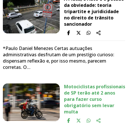
da obviedade: teoria
tripartite e juridicidade
no direito de trânsito
sancionador
*Paulo Daniel Menezes Certas autuações
administrativas desfrutam de um prestígio curioso:
dispensam reflexão e, por isso mesmo, parecem
corretas. O…
Motociclistas profissionais
de SP terão até 2 anos
para fazer curso
obrigatório sem levar
multa