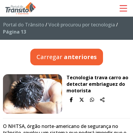
Portal do Trânsito
/
Você procurou por tecnologia
/
Página 13
Carregar
anteriores
Tecnologia trava carro ao
detectar embriaguez do
motorista
O NHTSA, órgão norte-americano de segurança no
trânsito, revelou um sistema que poderá impedir que o