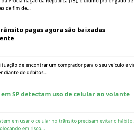
da Proclamação da República (15), o último prolongado de
as de fim de…
trânsito pagas agora são baixadas
ente
tuação de encontrar um comprador para o seu veículo e vi
er diante de débitos…
 em SP detectam uso de celular ao volante
stem em usar o celular no trânsito precisam evitar o hábito,
colocando em risco…