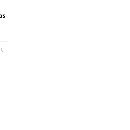
as
l,