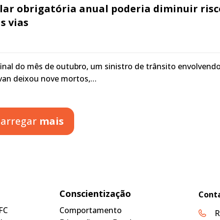
lar obrigatória anual poderia diminuir risc
s vias
nal do mês de outubro, um sinistro de trânsito envolvend
van deixou nove mortos,…
arregar
mais
Conscientização
Cont
FC
Comportamento
R