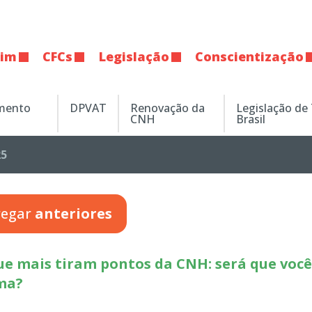
tim
CFCs
Legislação
Conscientização
amento
DPVAT
Renovação da
Legislação de
CNH
Brasil
25
regar
anteriores
ue mais tiram pontos da CNH: será que você
ma?