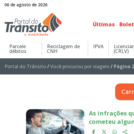
06 de agosto de 2026
Últimas
Bole
Parcele
Reciclagem de
IPVA
Licenci
débitos
CNH
(CRLV)
Portal do Trânsito
/
Você procurou por viagem
/
Página 
Car
As infrações q
cometeu algu