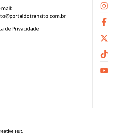
-mail:
to@portaldotransito.com.br
ica de Privacidade
reative Hut
.