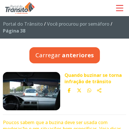
Portal do Trânsito
/
Você procurou por semáforo
/
Página 38
Carregar
anteriores
Quando buzinar se torna
infração de trânsito
Poucos sabem que a buzina deve ser usada com
moderação e em situações bem específicas. Veja dicas