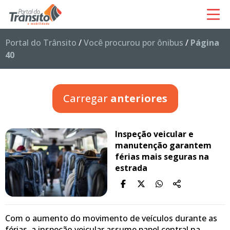
Portal do Trânsito
/
Você procurou por ônibus
/
Página
40
Carregar
anteriores
Inspeção veicular e
manutenção garantem
férias mais seguras na
estrada
Com o aumento do movimento de veículos durante as
férias, a inspeção veicular assume papel central na