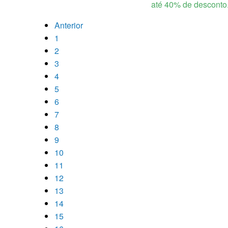
até 40% de desconto
Anterior
1
2
3
4
5
6
7
8
9
10
11
12
13
14
15