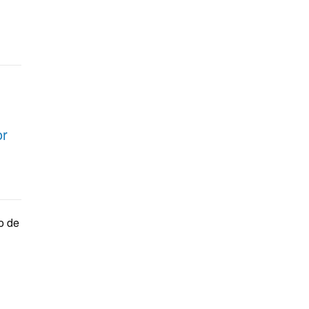
or
o de