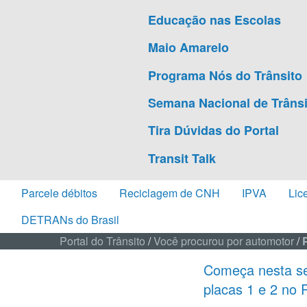
Educação nas Escolas
Maio Amarelo
Programa Nós do Trânsito
Semana Nacional de Trânsi
Tira Dúvidas do Portal
Transit Talk
Parcele débitos
Reciclagem de CNH
IPVA
Lic
DETRANs do Brasil
Portal do Trânsito
/
Você procurou por automotor
/
Começa nesta se
placas 1 e 2 no 