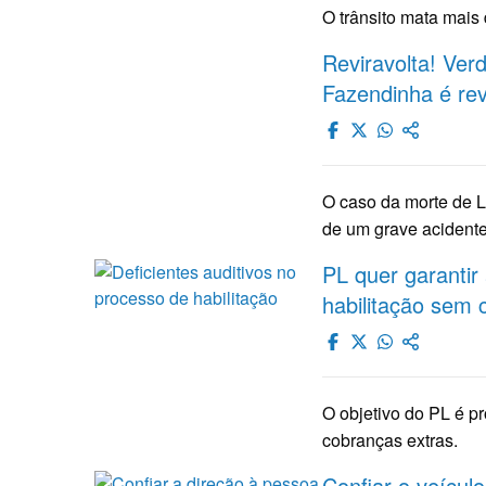
O trânsito mata mais
Reviravolta! Ver
Fazendinha é re
O caso da morte de 
de um grave aciden
PL quer garantir 
habilitação sem 
O objetivo do PL é p
cobranças extras.
Confiar o veículo