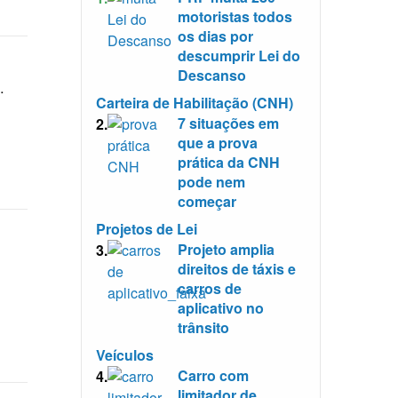
motoristas todos
os dias por
descumprir Lei do
Descanso
…
Carteira de Habilitação (CNH)
7 situações em
2.
que a prova
prática da CNH
pode nem
começar
Projetos de Lei
Projeto amplia
3.
direitos de táxis e
carros de
aplicativo no
trânsito
Veículos
Carro com
4.
limitador de