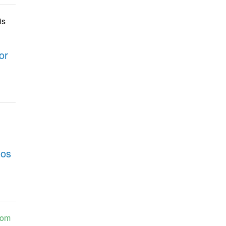
is
or
dos
com