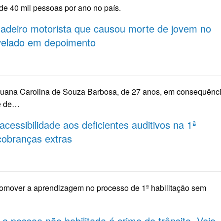
 de 40 mil pessoas por ano no país.
dadeiro motorista que causou morte de jovem no
velado em depoimento
Luana Carolina de Souza Barbosa, de 27 anos, em consequênc
te de…
acessibilidade aos deficientes auditivos na 1ª
cobranças extras
romover a aprendizagem no processo de 1ª habilitação sem
 a pessoa não habilitada é crime de trânsito. Veja