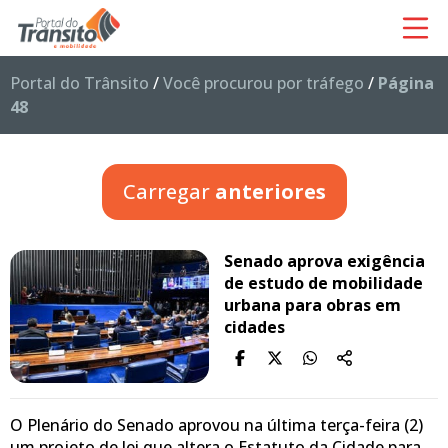
Portal do Trânsito
/
Você procurou por tráfego
/
Página
48
Carregar
anteriores
Senado aprova exigência
de estudo de mobilidade
urbana para obras em
cidades
O Plenário do Senado aprovou na última terça-feira (2)
um projeto de lei que altera o Estatuto da Cidade para…