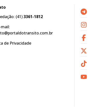
ato
edação:
(41)
3361-1812
-mail:
to@portaldotransito.com.br
ica de Privacidade