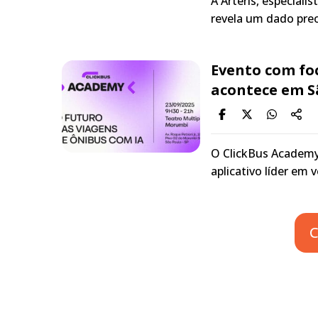
A Arteris, especial
revela um dado preo
Evento com fo
acontece em S
O ClickBus Academy
aplicativo líder em
C