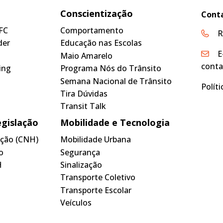
Conscientização
Cont
FC
Comportamento
R
der
Educação nas Escolas
E
Maio Amarelo
conta
ing
Programa Nós do Trânsito
Semana Nacional de Trânsito
Polít
Tira Dúvidas
Transit Talk
egislação
Mobilidade e Tecnologia
tação (CNH)
Mobilidade Urbana
o
Segurança
H
Sinalização
Transporte Coletivo
Transporte Escolar
Veículos