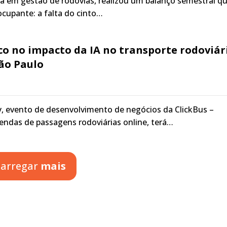
ista em gestão de rodovias, realizou um balanço semestral q
cupante: a falta do cinto…
co no impacto da IA no transporte rodoviár
ão Paulo
, evento de desenvolvimento de negócios da ClickBus –
 vendas de passagens rodoviárias online, terá…
arregar
mais