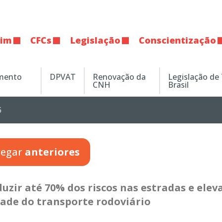
tim
CFCs
Legislação
Conscientização
amento
DPVAT
Renovação da
Legislação de
CNH
Brasil
5
regar
anteriores
uzir até 70% dos riscos nas estradas e elev
dade do transporte rodoviário