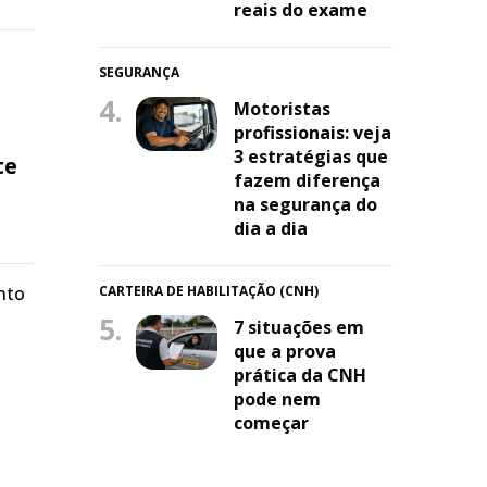
reais do exame
SEGURANÇA
4.
Motoristas
profissionais: veja
3 estratégias que
te
fazem diferença
na segurança do
dia a dia
nto
CARTEIRA DE HABILITAÇÃO (CNH)
5.
7 situações em
que a prova
prática da CNH
pode nem
começar