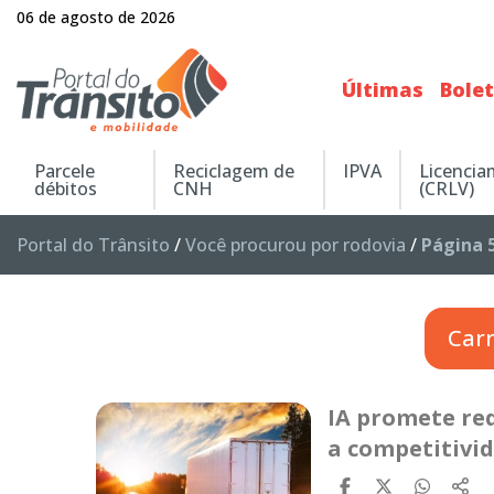
06 de agosto de 2026
Últimas
Bole
Parcele
Reciclagem de
IPVA
Licenci
débitos
CNH
(CRLV)
Portal do Trânsito
/
Você procurou por rodovia
/
Página 
Car
IA promete red
a competitivi