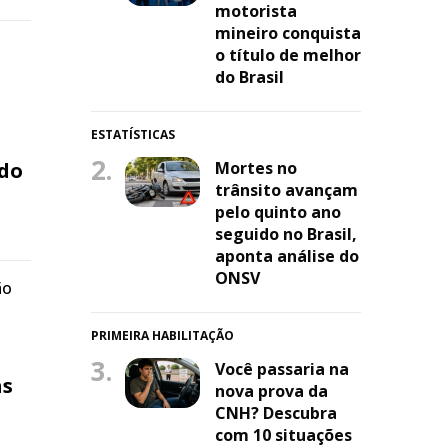
motorista
mineiro conquista
o título de melhor
do Brasil
ESTATÍSTICAS
2.
 do
Mortes no
trânsito avançam
pelo quinto ano
seguido no Brasil,
aponta análise do
ONSV
ão
PRIMEIRA HABILITAÇÃO
3.
Você passaria na
as
nova prova da
CNH? Descubra
com 10 situações