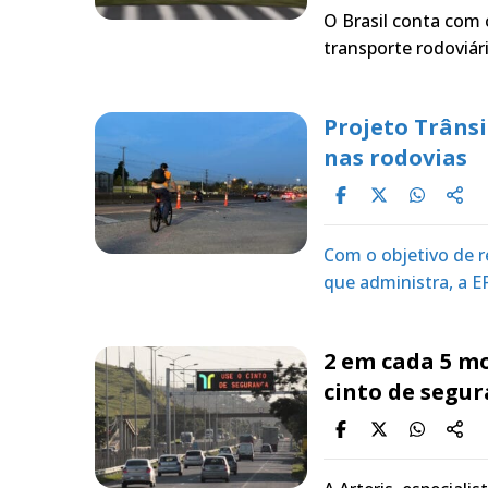
O Brasil conta com 
transporte rodoviá
Projeto Trânsi
nas rodovias
Com o objetivo de r
que administra, a E
2 em cada 5 m
cinto de segur