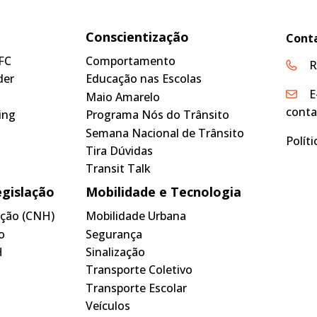
Conscientização
Cont
FC
Comportamento
R
der
Educação nas Escolas
E
Maio Amarelo
conta
ing
Programa Nós do Trânsito
Semana Nacional de Trânsito
Polít
Tira Dúvidas
Transit Talk
egislação
Mobilidade e Tecnologia
tação (CNH)
Mobilidade Urbana
o
Segurança
H
Sinalização
Transporte Coletivo
Transporte Escolar
Veículos