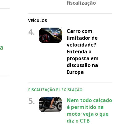
fiscalização
VEÍCULOS
4.
Carro com
limitador de
velocidade?
ia
Entenda a
proposta em
discussão na
Europa
FISCALIZAÇÃO E LEGISLAÇÃO
5.
Nem todo calçado
é permitido na
moto; veja o que
diz o CTB