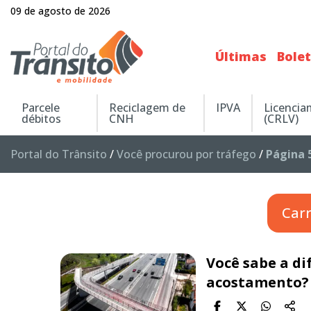
09 de agosto de 2026
Últimas
Bole
Parcele
Reciclagem de
IPVA
Licenci
débitos
CNH
(CRLV)
Portal do Trânsito
/
Você procurou por tráfego
/
Página 
Car
Você sabe a di
acostamento