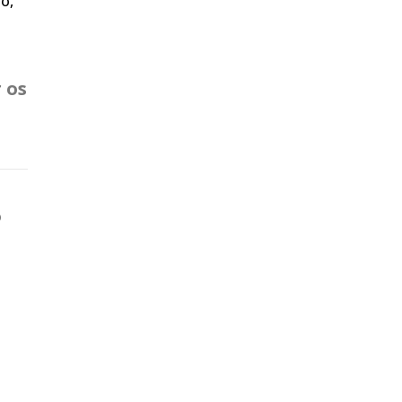
to,
 os
o