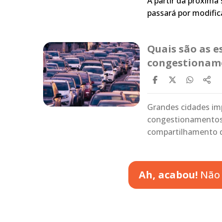
A partir da próxima 
passará por modific
Quais são as e
congestionam
Grandes cidades im
congestionamentos, 
compartilhamento d
Ah, acabou!
Não 