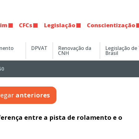
tim
CFCs
Legislação
Conscientização
amento
DPVAT
Renovação da
Legislação de
CNH
Brasil
50
regar
anteriores
ferença entre a pista de rolamento e o
?