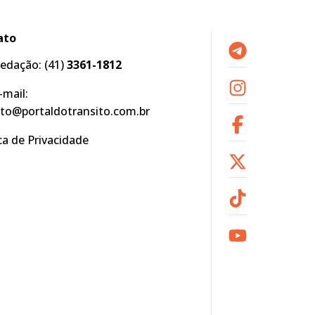
ato
edação:
(41)
3361-1812
-mail:
to@portaldotransito.com.br
ica de Privacidade