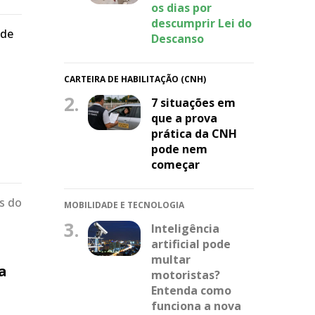
os dias por
descumprir Lei do
 de
Descanso
CARTEIRA DE HABILITAÇÃO (CNH)
2.
7 situações em
que a prova
prática da CNH
pode nem
começar
os do
MOBILIDADE E TECNOLOGIA
3.
Inteligência
artificial pode
multar
a
motoristas?
Entenda como
funciona a nova