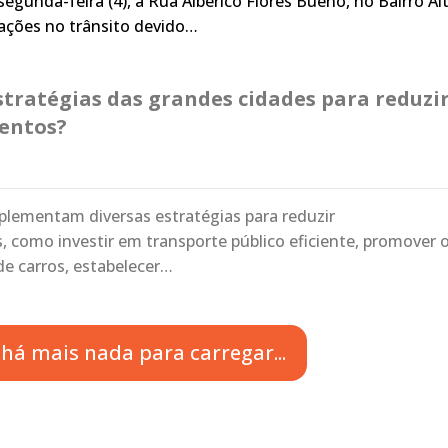
segunda-feira (4), a Rua Alberico Flores Bueno, no Bairro Al
ações no trânsito devido…
stratégias das grandes cidades para reduzir
entos?
plementam diversas estratégias para reduzir
como investir em transporte público eficiente, promover 
e carros, estabelecer…
há mais nada para carregar...