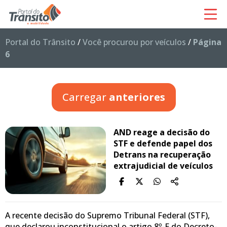
Portal do Trânsito
/
Você procurou por veículos
/
Página
6
Carregar
anteriores
AND reage a decisão do
STF e defende papel dos
Detrans na recuperação
extrajudicial de veículos
A recente decisão do Supremo Tribunal Federal (STF),
que declarou inconstitucional o artigo 8º-E do Decreto-