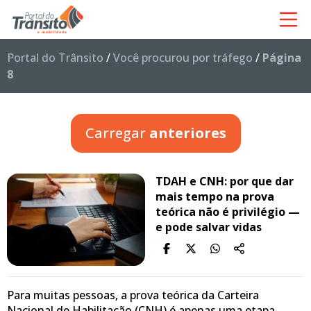
Portal do Trânsito
/
Você procurou por tráfego
/
Página
8
Carregar
anteriores
TDAH e CNH: por que dar
mais tempo na prova
teórica não é privilégio —
e pode salvar vidas
Para muitas pessoas, a prova teórica da Carteira
Nacional de Habilitação (CNH) é apenas uma etapa