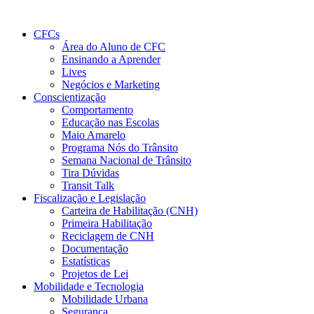
CFCs
Área do Aluno de CFC
Ensinando a Aprender
Lives
Negócios e Marketing
Conscientização
Comportamento
Educação nas Escolas
Maio Amarelo
Programa Nós do Trânsito
Semana Nacional de Trânsito
Tira Dúvidas
Transit Talk
Fiscalização e Legislação
Carteira de Habilitação (CNH)
Primeira Habilitação
Reciclagem de CNH
Documentação
Estatísticas
Projetos de Lei
Mobilidade e Tecnologia
Mobilidade Urbana
Segurança