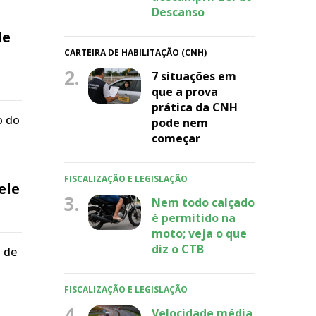
Descanso
de
CARTEIRA DE HABILITAÇÃO (CNH)
2.
7 situações em
que a prova
prática da CNH
o do
pode nem
começar
FISCALIZAÇÃO E LEGISLAÇÃO
ele
3.
Nem todo calçado
é permitido na
moto; veja o que
diz o CTB
 de
FISCALIZAÇÃO E LEGISLAÇÃO
4.
Velocidade média