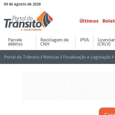
09 de agosto de 2026
Últimas
Bole
Parcele
Reciclagem de
IPVA
Licenci
débitos
CNH
(CRLV)
Portal do Trânsito
/
Notícias
/
Fiscalização e Legislação
/
Car