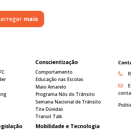
arregar
mais
Conscientização
Cont
FC
Comportamento
R
der
Educação nas Escolas
E
Maio Amarelo
conta
ing
Programa Nós do Trânsito
Semana Nacional de Trânsito
Polít
Tira Dúvidas
Transit Talk
egislação
Mobilidade e Tecnologia