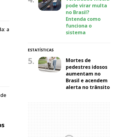
pode virar multa
no Brasil?
Entenda como
funciona o
a: a
sistema
ESTATÍSTICAS
5.
Mortes de
pedestres idosos
aumentam no
Brasil e acendem
alerta no trânsito
 de
os