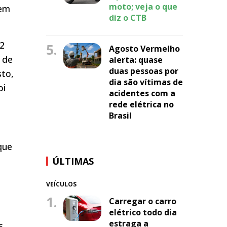
moto; veja o que
lem
diz o CTB
52
5.
Agosto Vermelho
 de
alerta: quase
duas pessoas por
sto,
dia são vítimas de
oi
acidentes com a
rede elétrica no
Brasil
que
ÚLTIMAS
VEÍCULOS
1.
Carregar o carro
elétrico todo dia
estraga a
s