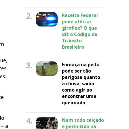
2.
Receita Federal
pode utilizar
giroflex? O que
diz o Código de
Trânsito
em
Brasileiro
que,
3.
Fumaça na pista
tes.
pode ser tão
es.
perigosa quanto
a chuva; saiba
como agir ao
encontrar uma
te
queimada
do
4.
Nem todo calçado
 – a
é permitido na