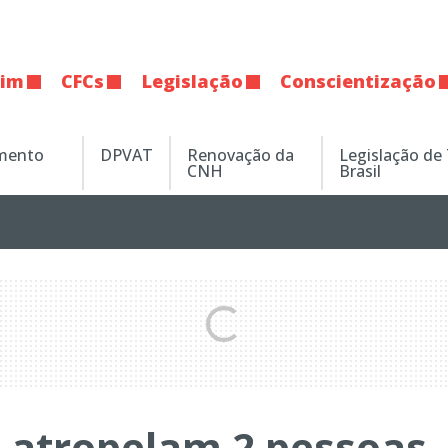
tim
CFCs
Legislação
Conscientização
amento
DPVAT
Renovação da
Legislação de
CNH
Brasil
s atropelam 2 pessoas