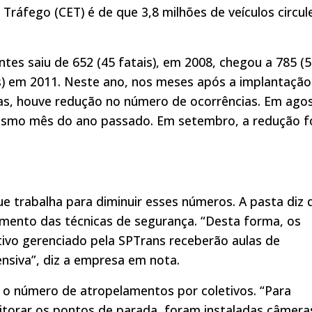
Tráfego (CET) é de que 3,8 milhões de veículos circu
tes saiu de 652 (45 fatais), em 2008, chegou a 785 (
ais) em 2011. Neste ano, nos meses após a implantação
vas, houve redução no número de ocorrências. Em ago
esmo mês do ano passado. Em setembro, a redução f
e trabalha para diminuir esses números. A pasta diz 
mento das técnicas de segurança. “Desta forma, os
ivo gerenciado pela SPTrans receberão aulas de
nsiva”, diz a empresa em nota.
 o número de atropelamentos por coletivos. “Para
itorar os pontos de parada, foram instaladas câmera