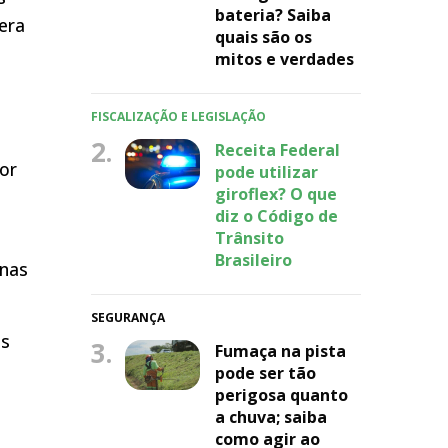
bateria? Saiba
era
quais são os
mitos e verdades
FISCALIZAÇÃO E LEGISLAÇÃO
2.
Receita Federal
or
pode utilizar
giroflex? O que
diz o Código de
Trânsito
Brasileiro
enas
SEGURANÇA
os
3.
Fumaça na pista
pode ser tão
perigosa quanto
a chuva; saiba
como agir ao