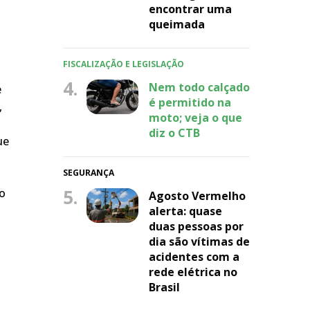
encontrar uma
queimada
FISCALIZAÇÃO E LEGISLAÇÃO
4.
Nem todo calçado
e
é permitido na
,
moto; veja o que
diz o CTB
ue
SEGURANÇA
5.
do
Agosto Vermelho
alerta: quase
duas pessoas por
dia são vítimas de
acidentes com a
rede elétrica no
Brasil