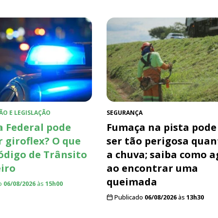
ÃO E LEGISLAÇÃO
SEGURANÇA
a Federal pode
Fumaça na pista pode
r giroflex? O que
ser tão perigosa quan
Código de Trânsito
a chuva; saiba como a
eiro
ao encontrar uma
queimada
o
06/08/2026
às
15h00
Publicado
06/08/2026
às
13h30