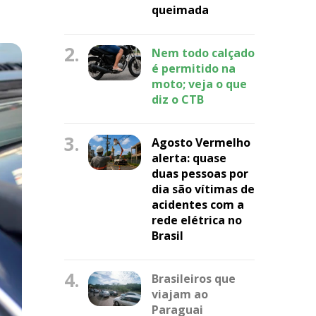
queimada
2.
Nem todo calçado
é permitido na
moto; veja o que
diz o CTB
3.
Agosto Vermelho
alerta: quase
duas pessoas por
dia são vítimas de
acidentes com a
rede elétrica no
Brasil
4.
Brasileiros que
viajam ao
Paraguai