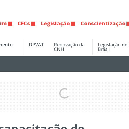
tim
CFCs
Legislação
Conscientização
amento
DPVAT
Renovação da
Legislação de
CNH
Brasil
capacitação de