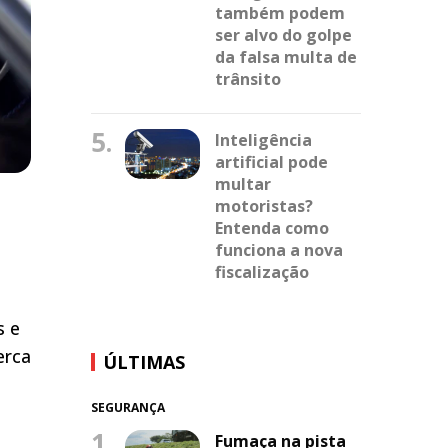
também podem
ser alvo do golpe
da falsa multa de
trânsito
5.
Inteligência
artificial pode
multar
motoristas?
Entenda como
funciona a nova
fiscalização
s e
erca
ÚLTIMAS
SEGURANÇA
1.
Fumaça na pista