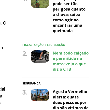
pode ser tão
perigosa quanto
a chuva; saiba
como agir ao
. O
encontrar uma
queimada
FISCALIZAÇÃO E LEGISLAÇÃO
 a
2.
Nem todo calçado
é permitido na
moto; veja o que
diz o CTB
SEGURANÇA
ial
3.
Agosto Vermelho
da
alerta: quase
duas pessoas por
o
dia são vítimas de