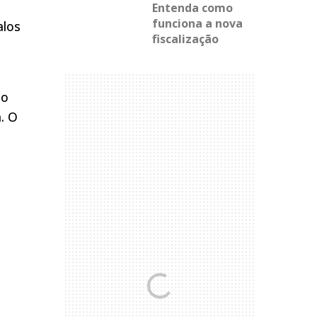
Entenda como
funciona a nova
alos
fiscalização
po
. O
s