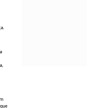
ça.
 a
a,
um
 que