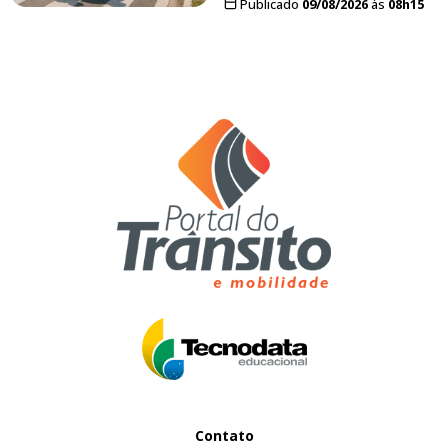
Publicado
09/08/2026
às
08h15
Contato