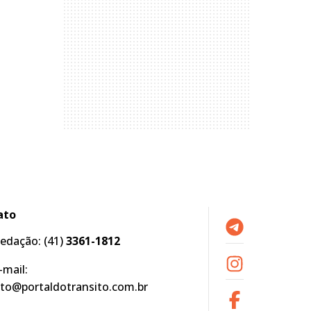
ato
edação:
(41)
3361-1812
-mail:
to@portaldotransito.com.br