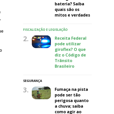
bateria? Saiba
quais são os
e
mitos e verdades
,
FISCALIZAÇÃO E LEGISLAÇÃO
ue
2.
Receita Federal
pode utilizar
giroflex? O que
do
diz o Código de
Trânsito
Brasileiro
SEGURANÇA
3.
Fumaça na pista
pode ser tão
perigosa quanto
a chuva; saiba
como agir ao