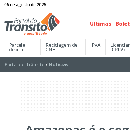
06 de agosto de 2026
Últimas
Bole
Parcele
Reciclagem de
IPVA
Licenci
débitos
CNH
(CRLV)
Portal do Trânsito
/
Notícias
Amazonas é o seg