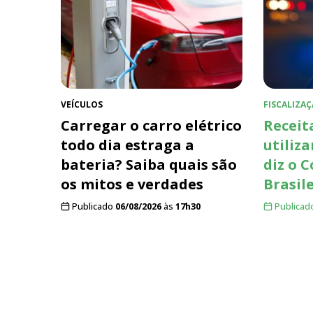
VEÍCULOS
FISCALIZAÇ
Carregar o carro elétrico
Receit
todo dia estraga a
utiliza
bateria? Saiba quais são
diz o 
os mitos e verdades
Brasil
Publicado
06/08/2026
às
17h30
Publicad