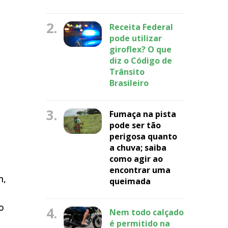
2.
Receita Federal
pode utilizar
giroflex? O que
diz o Código de
Trânsito
Brasileiro
3.
Fumaça na pista
pode ser tão
perigosa quanto
a chuva; saiba
como agir ao
encontrar uma
m,
queimada
o
4.
Nem todo calçado
é permitido na