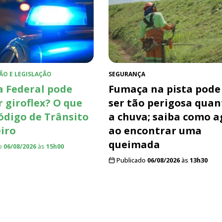
ÃO E LEGISLAÇÃO
SEGURANÇA
a Federal pode
Fumaça na pista pode
r giroflex? O que
ser tão perigosa quan
Código de Trânsito
a chuva; saiba como a
eiro
ao encontrar uma
queimada
o
06/08/2026
às
15h00
Publicado
06/08/2026
às
13h30