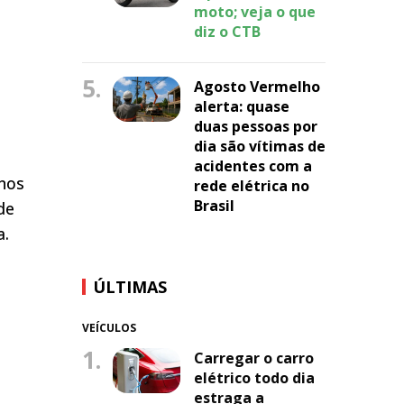
moto; veja o que
diz o CTB
5.
Agosto Vermelho
alerta: quase
duas pessoas por
dia são vítimas de
acidentes com a
 nos
rede elétrica no
Brasil
de
a.
ÚLTIMAS
VEÍCULOS
1.
Carregar o carro
elétrico todo dia
estraga a