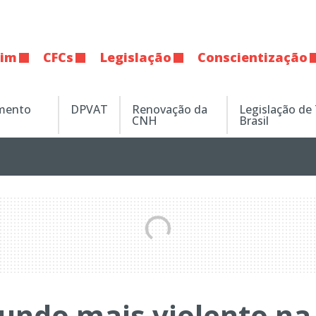
tim
CFCs
Legislação
Conscientização
amento
DPVAT
Renovação da
Legislação de
CNH
Brasil
undo mais violento na