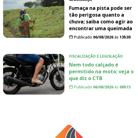
Fumaça na pista pode ser
tão perigosa quanto a
chuva; saiba como agir ao
encontrar uma queimada
Publicado
06/08/2026
às
13h30
FISCALIZAÇÃO E LEGISLAÇÃO
Nem todo calçado é
permitido na moto; veja o
que diz o CTB
Publicado
06/08/2026
às
08h15