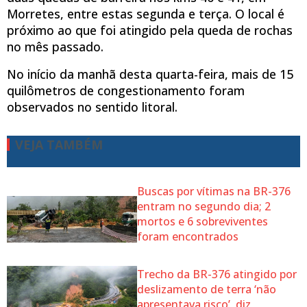
Morretes, entre estas segunda e terça. O local é
próximo ao que foi atingido pela queda de rochas
no mês passado.
No início da manhã desta quarta-feira, mais de 15
quilômetros de congestionamento foram
observados no sentido litoral.
VEJA TAMBÉM
Buscas por vítimas na BR-376
entram no segundo dia; 2
mortos e 6 sobreviventes
foram encontrados
Trecho da BR-376 atingido por
deslizamento de terra ‘não
apresentava risco’, diz