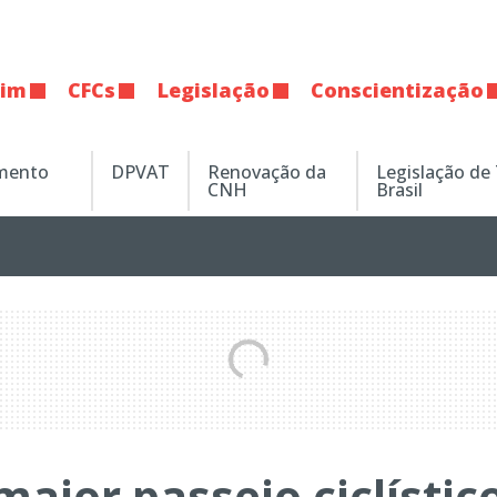
tim
CFCs
Legislação
Conscientização
amento
DPVAT
Renovação da
Legislação de
CNH
Brasil
maior passeio ciclístic