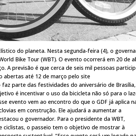
clístico do planeta. Nesta segunda-feira (4), o govern
orld Bike Tour (WBT). O evento ocorrerá em 20 de ab
 A previsão é que cerca de seis mil pessoas partici
ão abertas até 12 de março pelo site
 faz parte das festividades do aniversário de Brasília,
tivo é incentivar o uso da bicicleta não só para o laz
se evento vem ao encontro do que o GDF já aplica n
clovias em construção. Ele ajudará a aumentar a
destacou o governador. Para o presidente da WBT,
ciclistas, o passeio tem o objetivo de mostrar à
ansporte sustentável. “Esse evento será um legado p