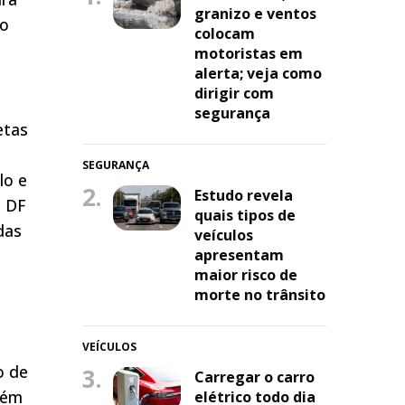
granizo e ventos
do
colocam
motoristas em
alerta; veja como
dirigir com
segurança
etas
SEGURANÇA
lo e
2.
Estudo revela
o DF
quais tipos de
das
veículos
apresentam
maior risco de
morte no trânsito
VEÍCULOS
o de
3.
Carregar o carro
bém
elétrico todo dia