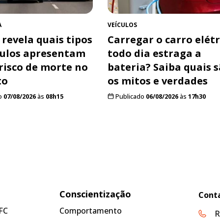
A
VEÍCULOS
 revela quais tipos
Carregar o carro elétr
culos apresentam
todo dia estraga a
risco de morte no
bateria? Saiba quais 
to
os mitos e verdades
o
07/08/2026
às
08h15
Publicado
06/08/2026
às
17h30
Conscientização
Cont
FC
Comportamento
R