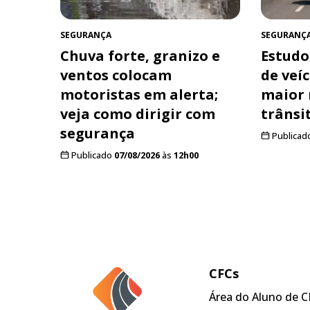
SEGURANÇA
SEGURANÇ
Chuva forte, granizo e
Estudo
ventos colocam
de veí
motoristas em alerta;
maior 
veja como dirigir com
trânsi
segurança
Publicad
Publicado
07/08/2026
às
12h00
CFCs
Área do Aluno de C