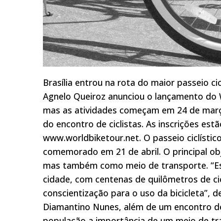
Brasília entrou na rota do maior passeio ci
Agnelo Queiroz anunciou o lançamento do W
mas as atividades começam em 24 de março.
do encontro de ciclistas. As inscrições est
www.worldbiketour.net. O passeio ciclístico
comemorado em 21 de abril. O principal obje
mas também como meio de transporte. “Es
cidade, com centenas de quilômetros de ci
conscientização para o uso da bicicleta”, 
Diamantino Nunes, além de um encontro de 
população a importância de um meio de tr