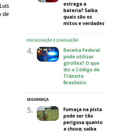
estraga a
Luis
bateria? Saiba
o de
quais são os
mitos e verdades
FISCALIZAÇÃO E LEGISLAÇÃO
4.
Receita Federal
pode utilizar
giroflex? O que
diz o Código de
Trânsito
Brasileiro
SEGURANÇA
5.
Fumaça na pista
pode ser tão
perigosa quanto
a chuva; saiba