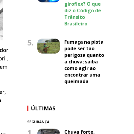
giroflex? O que
diz o Código de
Trânsito
Brasileiro
5.
Fumaça na pista
pode ser tão
ador
perigosa quanto
ril,
a chuva; saiba
pem
como agir ao
encontrar uma
queimada
er,
a
ÚLTIMAS
SEGURANÇA
1.
Chuva forte,
ara