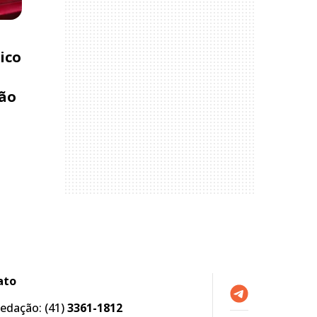
ico
são
ato
edação:
(41)
3361-1812