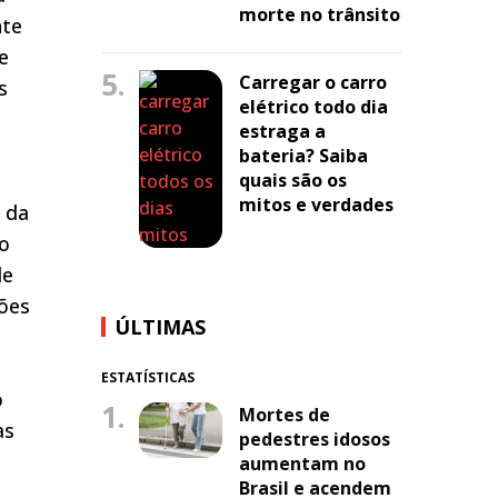
morte no trânsito
nte
e
5.
Carregar o carro
s
elétrico todo dia
estraga a
bateria? Saiba
quais são os
mitos e verdades
 da
mo
de
ções
ÚLTIMAS
ESTATÍSTICAS
o
1.
Mortes de
as
pedestres idosos
aumentam no
Brasil e acendem