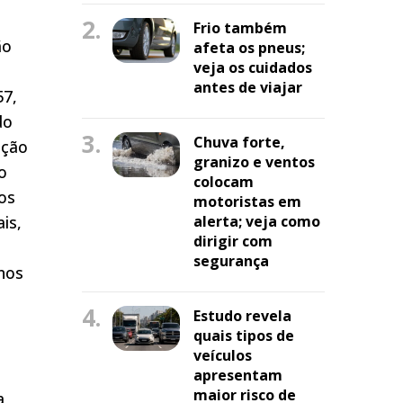
2.
Frio também
ão
afeta os pneus;
veja os cuidados
antes de viajar
57,
do
3.
Chuva forte,
ação
granizo e ventos
o
colocam
os
motoristas em
is,
alerta; veja como
dirigir com
segurança
 nos
4.
Estudo revela
quais tipos de
veículos
apresentam
maior risco de
a