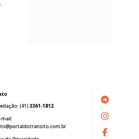
e
ato
edação:
(41)
3361-1812
-mail:
to@portaldotransito.com.br