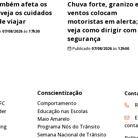
ambém afeta os
Chuva forte, granizo 
 veja os cuidados
ventos colocam
de viajar
motoristas em alerta;
veja como dirigir com
o
07/08/2026
às
17h30
segurança
Publicado
07/08/2026
às
12h00
Conscientização
Cont
FC
Comportamento
R
der
Educação nas Escolas
E
Maio Amarelo
conta
ing
Programa Nós do Trânsito
Semana Nacional de Trânsito