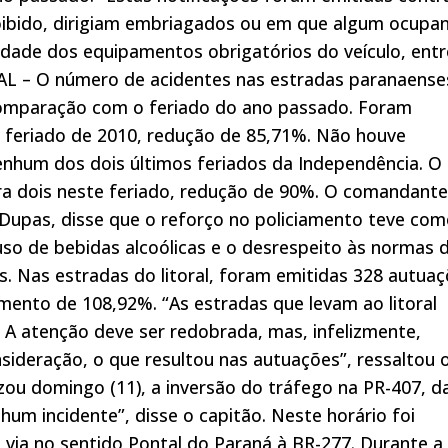
oibido, dirigiam embriagados ou em que algum ocupa
aridade dos equipamentos obrigatórios do veículo, entr
RAL – O número de acidentes nas estradas paranaense
comparação com o feriado do ano passado. Foram
o feriado de 2010, redução de 85,71%. Não houve
enhum dos dois últimos feriados da Independência. O
ra dois neste feriado, redução de 90%. O comandante
Dupas, disse que o reforço no policiamento teve co
 uso de bebidas alcoólicas e o desrespeito às normas 
es. Nas estradas do litoral, foram emitidas 328 autua
mento de 108,92%. “As estradas que levam ao litoral
 A atenção deve ser redobrada, mas, infelizmente,
sideração, o que resultou nas autuações”, ressaltou 
zou domingo (11), a inversão do tráfego na PR-407, d
hum incidente”, disse o capitão. Neste horário foi
 via no sentido Pontal do Paraná à BR-277. Durante a