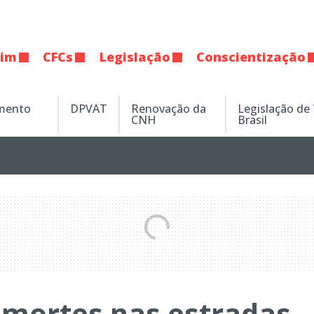
tim
CFCs
Legislação
Conscientização
amento
DPVAT
Renovação da
Legislação de
CNH
Brasil
 mortes nas estradas