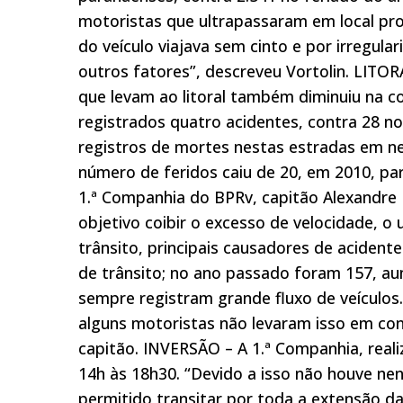
motoristas que ultrapassaram em local pr
do veículo viajava sem cinto e por irregul
outros fatores”, descreveu Vortolin. LITO
que levam ao litoral também diminuiu na 
registrados quatro acidentes, contra 28 n
registros de mortes nestas estradas em n
número de feridos caiu de 20, em 2010, pa
1.ª Companhia do BPRv, capitão Alexandre 
objetivo coibir o excesso de velocidade, o
trânsito, principais causadores de acident
de trânsito; no ano passado foram 157, au
sempre registram grande fluxo de veículos.
alguns motoristas não levaram isso em con
capitão. INVERSÃO – A 1.ª Companhia, reali
14h às 18h30. “Devido a isso não houve nen
permitido transitar por toda a extensão da