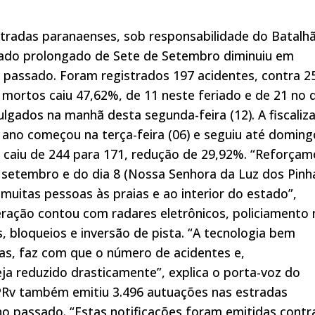
tradas paranaenses, sob responsabilidade do Batalh
eriado prolongado de Sete de Setembro diminuiu em
assado. Foram registrados 197 acidentes, contra 2
mortos caiu 47,62%, de 11 neste feriado e de 21 no 
gados na manhã desta segunda-feira (12). A fiscaliz
ano começou na terça-feira (06) e seguiu até doming
 caiu de 244 para 171, redução de 29,92%. “Reforçam
e setembro e do dia 8 (Nossa Senhora da Luz dos Pinha
 muitas pessoas às praias e ao interior do estado”,
peração contou com radares eletrônicos, policiamento
s, bloqueios e inversão de pista. “A tecnologia bem
stas, faz com que o número de acidentes e,
a reduzido drasticamente”, explica o porta-voz do
BPRv também emitiu 3.496 autuações nas estradas
no passado. “Estas notificações foram emitidas contr