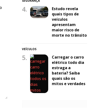
SEGURANÇA
4.
do
Estudo revela
quais tipos de
veículos
apresentam
maior risco de
morte no trânsito
VEÍCULOS
5.
Carregar o carro
elétrico todo dia
estraga a
bateria? Saiba
quais são os
mitos e verdades