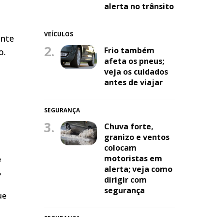
alerta no trânsito
VEÍCULOS
ante
2.
Frio também
o.
afeta os pneus;
veja os cuidados
antes de viajar
SEGURANÇA
3.
Chuva forte,
granizo e ventos
colocam
motoristas em
e
alerta; veja como
,
dirigir com
segurança
ue