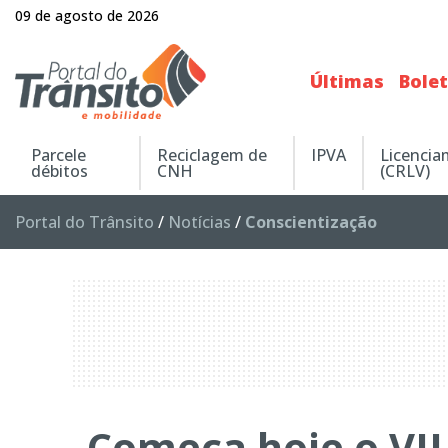
09 de agosto de 2026
Últimas
Bole
Parcele
Reciclagem de
IPVA
Licenci
débitos
CNH
(CRLV)
Portal do Trânsito
/
Notícias
/
Conscientização
Começa hoje o VI