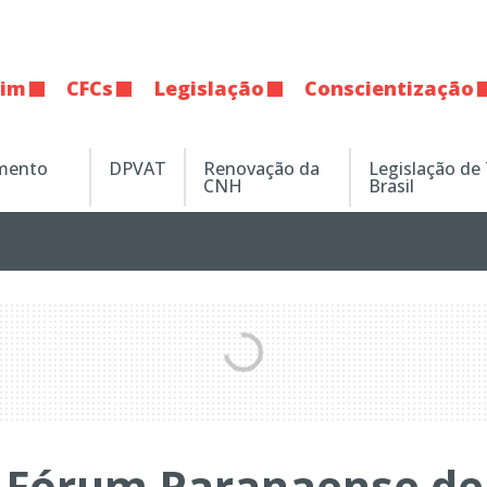
tim
CFCs
Legislação
Conscientização
amento
DPVAT
Renovação da
Legislação de
CNH
Brasil
I Fórum Paranaense de