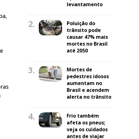
levantamento
ba,
2.
Poluição do
trânsito pode
causar 47% mais
mortes no Brasil
 e
até 2050
3.
Mortes de
pedestres idosos
aumentam no
oras
Brasil e acendem
m
alerta no trânsito
4.
Frio também
afeta os pneus;
veja os cuidados
antes de viajar