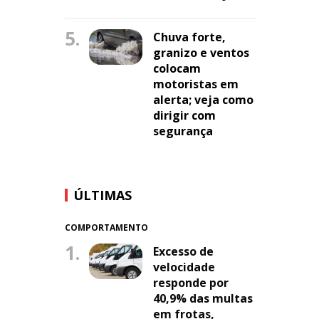
5.
Chuva forte,
granizo e ventos
colocam
motoristas em
alerta; veja como
dirigir com
segurança
ÚLTIMAS
COMPORTAMENTO
1.
Excesso de
velocidade
responde por
40,9% das multas
em frotas,