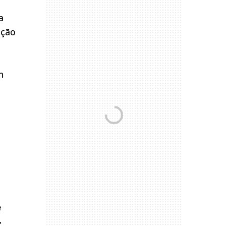
a
ação
m
e
,