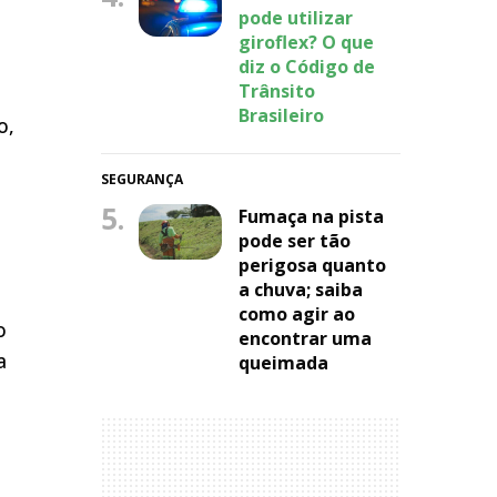
pode utilizar
giroflex? O que
diz o Código de
Trânsito
Brasileiro
o,
SEGURANÇA
5.
Fumaça na pista
pode ser tão
perigosa quanto
a chuva; saiba
como agir ao
o
encontrar uma
a
queimada