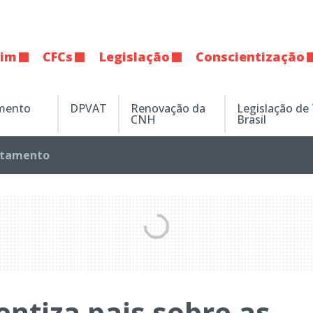
tim
CFCs
Legislação
Conscientização
amento
DPVAT
Renovação da
Legislação de
CNH
Brasil
tamento
ntiza pais sobre as