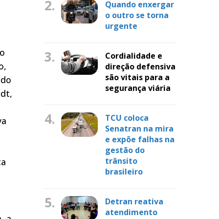
2.
Quando enxergar
o outro se torna
urgente
do
3.
Cordialidade e
o,
direção defensiva
são vitais para a
 do
segurança viária
dt,
4.
TCU coloca
va
Senatran na mira
e expõe falhas na
gestão do
trânsito
ta
brasileiro
5.
Detran reativa
atendimento
, a