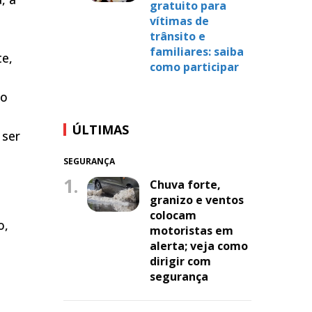
gratuito para
vítimas de
trânsito e
familiares: saiba
te,
como participar
no
ÚLTIMAS
 ser
SEGURANÇA
1.
Chuva forte,
granizo e ventos
colocam
o,
motoristas em
alerta; veja como
dirigir com
segurança