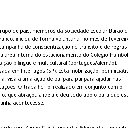
rupo de pais, membros da Sociedade Escolar Barão 
ranco, iniciou de forma voluntária, no mês de fevereir
ampanha de conscientização no trânsito e de regras
da área interna do estacionamento do Colégio Humbol
tuição bilíngue e multicultural (português/alemão),
izada em Interlagos (SP). Esta mobilização, por iniciati
ia, visa a uma ação de pai para pai para ajudar nas
tações. O trabalho foi realizado em conjunto com o
io, que abraçou a ideia e deu todo apoio para que es
anha acontecesse.
ordo com Karine Kunst, uma das líderes da campanha