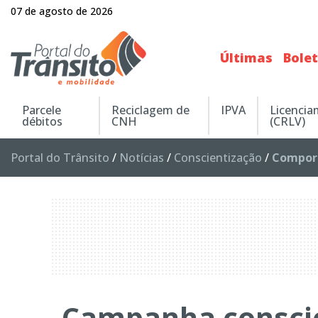
07 de agosto de 2026
Últimas
Bole
Parcele
Reciclagem de
IPVA
Licenci
débitos
CNH
(CRLV)
Portal do Trânsito
/
Notícias
/
Conscientização
/
Compor
Campanha conscie