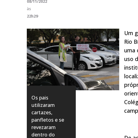
08/11/2022
às
22h29
Um g
Rio B
uma c
uso 
insti
local
própr
orien
Os pais
Colég
utilizaram
camp
cartazes,
panfletos e se
revezaram
dentro do
De ac