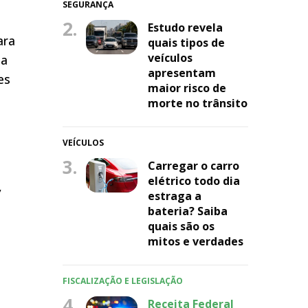
SEGURANÇA
2.
Estudo revela
ara
quais tipos de
veículos
ha
apresentam
es
maior risco de
morte no trânsito
VEÍCULOS
3.
Carregar o carro
elétrico todo dia
,
estraga a
bateria? Saiba
quais são os
mitos e verdades
FISCALIZAÇÃO E LEGISLAÇÃO
4.
Receita Federal