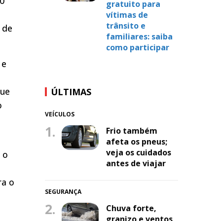
10
gratuito para
vítimas de
trânsito e
s de
familiares: saiba
como participar
 e
que
ÚLTIMAS
o
VEÍCULOS
1.
Frio também
afeta os pneus;
veja os cuidados
 o
antes de viajar
ra o
SEGURANÇA
2.
Chuva forte,
granizo e ventos