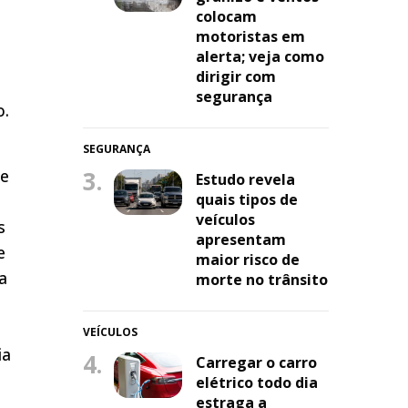
colocam
motoristas em
alerta; veja como
dirigir com
segurança
o.
SEGURANÇA
ue
3.
Estudo revela
quais tipos de
veículos
s
apresentam
e
maior risco de
a
morte no trânsito
VEÍCULOS
ia
4.
Carregar o carro
elétrico todo dia
estraga a