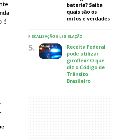
nte
bateria? Saiba
quais são os
anda
mitos e verdades
o é
FISCALIZAÇÃO E LEGISLAÇÃO
5.
Receita Federal
pode utilizar
giroflex? O que
diz o Código de
Trânsito
Brasileiro
e
,
ue