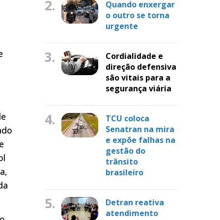
2.
Quando enxergar
o outro se torna
urgente
e
3.
Cordialidade e
direção defensiva
são vitais para a
segurança viária
de
4.
TCU coloca
Senatran na mira
ado
e expõe falhas na
e
gestão do
ol
trânsito
a,
brasileiro
da
5.
Detran reativa
atendimento