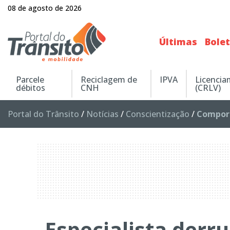
08 de agosto de 2026
Últimas
Bole
Parcele
Reciclagem de
IPVA
Licenci
débitos
CNH
(CRLV)
Portal do Trânsito
/
Notícias
/
Conscientização
/
Compor
Especialista derru