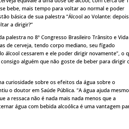
cerveja equivale a uma dose de álcool, com cerca de 
 se bebe, mais tempo para voltar ao normal e poder
estão básica de sua palestra “Álcool ao Volante: depoi
ar a dirigir?”
 palestra no 8º Congresso Brasileiro Trânsito e Vida
atas de cerveja, tendo corpo mediano, seu fígado
o álcool cessarem e ele poder dirigir novamente”, o 
r consigo alguém que não goste de beber para dirigir 
a curiosidade sobre os efeitos da água sobre o
ntiu o doutor em Saúde Pública. “A água ajuda mesmo
ue a ressaca não é nada mais nada menos que a
lternar água com bebida alcoólica é uma vantagem pa