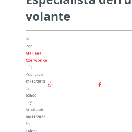
volante
Por
Mariana
Czerwonka
Publicado
31/10/2013
às
02h00
Atualizado
08/11/2022
às
16h59