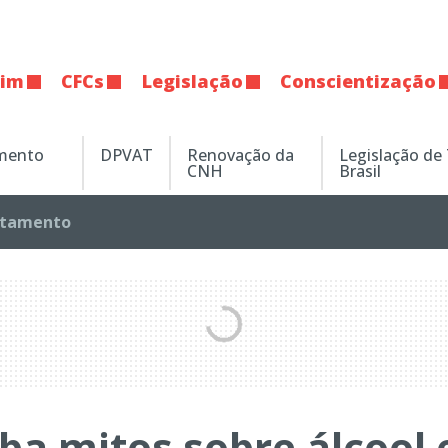
tim
CFCs
Legislação
Conscientização
amento
DPVAT
Renovação da
Legislação de
CNH
Brasil
tamento
ba mitos sobre álcool 