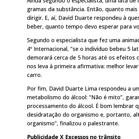
Ainda segundo o especialista, uma lata de 
gramas da substância. Então, quanto mais
dirigir. E, aí, David Duarte respondeu à qu
beber, quanto tempo devo esperar para volt
Segundo o especialista que fez uma animada
4º Internacional, “se o indivíduo bebeu 5 l
demorará cerca de 5 horas até os efeitos d
nos leva à primeira afirmativa: melhor leva
carro.
Por fim, David Duarte Lima respondeu a um
metabolismo do álcool: “Não é mito”, gara
processamento do álcool. É bom lembrar q
desidratação do organismo e, portanto, a
organismo”, finalizou o palestrante.
Publicidade X Excessos no trânsito