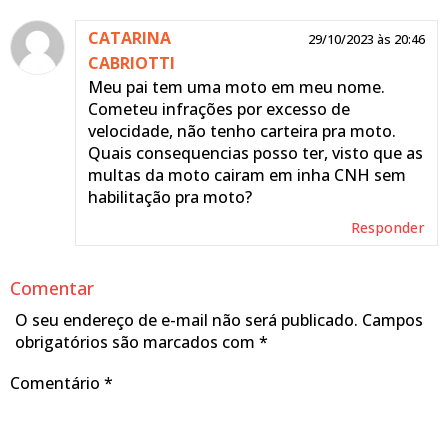
Mariana
CATARINA
25/10/2023 às
29/10/2023 às 20:46
Czerwonka
CABRIOTTI
09:46
Gabriela
Meu pai tem uma moto em meu nome.
Cometeu infrações por excesso de
Sim, se a multa for
velocidade, não tenho carteira pra moto.
daquelas que causa a
Quais consequencias posso ter, visto que as
suspensão direta é possível.
multas da moto cairam em inha CNH sem
habilitação pra moto?
Equipe Portal
Responder
Responder
Comentar
O seu endereço de e-mail não será publicado.
Campos
obrigatórios são marcados com
*
Comentário
*