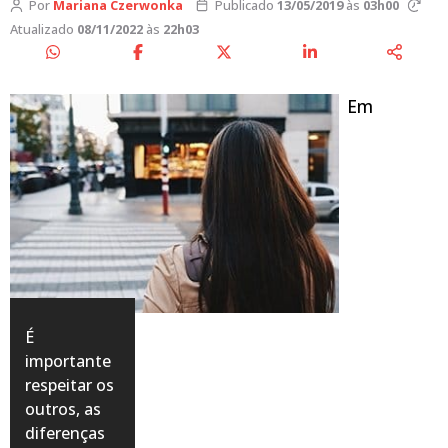
Por
Mariana Czerwonka
Publicado
13/05/2019
às
03h00
Atualizado
08/11/2022
às
22h03
Em
É
importante
respeitar os
outros, as
diferenças