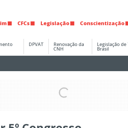
tim
CFCs
Legislação
Conscientização
amento
DPVAT
Renovação da
Legislação de
CNH
Brasil
ar 5º Congresso