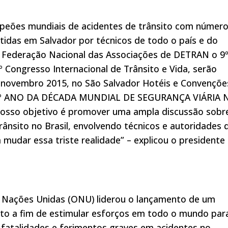
peões mundiais de acidentes de trânsito com númer
tidas em Salvador por técnicos de todo o país e do
 Federação Nacional das Associações de DETRAN o 9
º Congresso Internacional de Trânsito e Vida, serão
e novembro 2015, no São Salvador Hotéis e Convençõe
l “5º ANO DA DÉCADA MUNDIAL DE SEGURANÇA VIÁRIA 
 nosso objetivo é promover uma ampla discussão sobr
trânsito no Brasil, envolvendo técnicos e autoridades 
 mudar essa triste realidade” – explicou o presidente
 Nações Unidas (ONU) liderou o lançamento de um
ito a fim de estimular esforços em todo o mundo par
e fatalidades e ferimentos graves em acidentes no