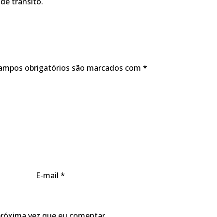
de trânsito.
ampos obrigatórios são marcados com
*
E-mail
*
próxima vez que eu comentar.