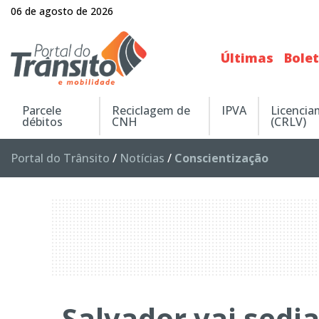
06 de agosto de 2026
Últimas
Bole
Parcele
Reciclagem de
IPVA
Licenci
débitos
CNH
(CRLV)
Portal do Trânsito
/
Notícias
/
Conscientização
Salvador vai sedi