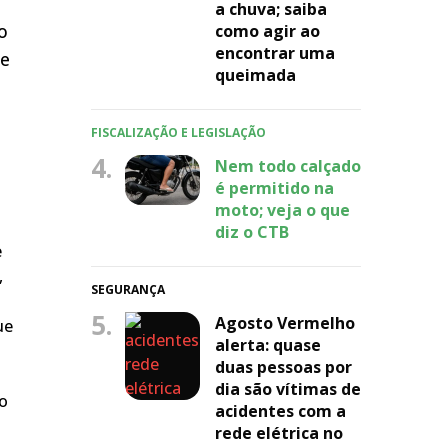
a chuva; saiba
o
como agir ao
encontrar uma
ue
queimada
FISCALIZAÇÃO E LEGISLAÇÃO
4.
Nem todo calçado
é permitido na
moto; veja o que
diz o CTB
e
,
SEGURANÇA
5.
Agosto Vermelho
ue
alerta: quase
duas pessoas por
dia são vítimas de
do
acidentes com a
rede elétrica no