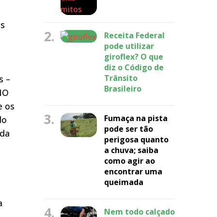
os
2.
Receita Federal
pode utilizar
º
giroflex? O que
diz o Código de
Trânsito
s –
Brasileiro
NO
e os
3.
Fumaça na pista
do
pode ser tão
 da
perigosa quanto
a chuva; saiba
como agir ao
encontrar uma
queimada
a
4.
Nem todo calçado