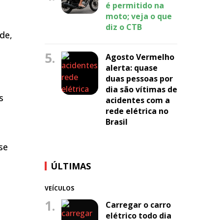
é permitido na
moto; veja o que
diz o CTB
de,
5.
Agosto Vermelho
alerta: quase
duas pessoas por
dia são vítimas de
s
acidentes com a
rede elétrica no
Brasil
se
ÚLTIMAS
VEÍCULOS
1.
Carregar o carro
elétrico todo dia