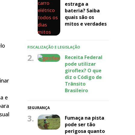
estraga a
bateria? Saiba
quais são os
mitos e verdades
elo
FISCALIZAÇÃO E LEGISLAÇÃO
2.
Receita Federal
pode utilizar
giroflex? O que
diz o Código de
inar
Trânsito
Brasileiro
da e
para
SEGURANÇA
sual
3.
Fumaça na pista
pode ser tão
perigosa quanto