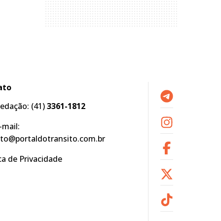
ato
edação:
(41)
3361-1812
-mail:
to@portaldotransito.com.br
ica de Privacidade