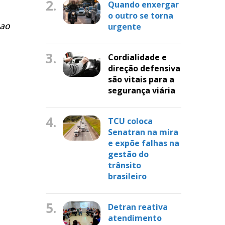
2.
Quando enxergar
o outro se torna
 ao
urgente
3.
Cordialidade e
direção defensiva
são vitais para a
segurança viária
4.
TCU coloca
Senatran na mira
e expõe falhas na
gestão do
trânsito
brasileiro
5.
Detran reativa
atendimento