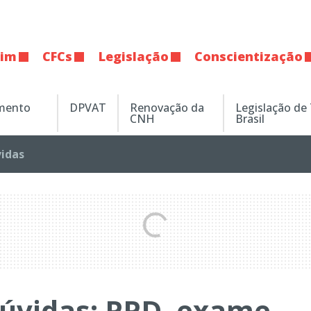
tim
CFCs
Legislação
Conscientização
amento
DPVAT
Renovação da
Legislação de
CNH
Brasil
vidas
-dúvidas: PPD, exame