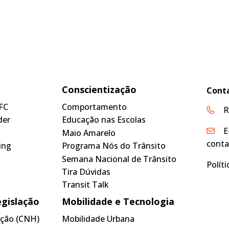
Conscientização
Cont
FC
Comportamento
R
der
Educação nas Escolas
E
Maio Amarelo
conta
ing
Programa Nós do Trânsito
Semana Nacional de Trânsito
Polít
Tira Dúvidas
Transit Talk
egislação
Mobilidade e Tecnologia
tação (CNH)
Mobilidade Urbana