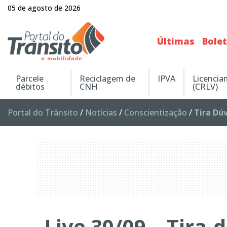
05 de agosto de 2026
Últimas
Bole
Parcele
Reciclagem de
IPVA
Licenci
débitos
CNH
(CRLV)
Portal do Trânsito
/
Notícias
/
Conscientização
/
Tira Dú
Live 30/09 – Tira