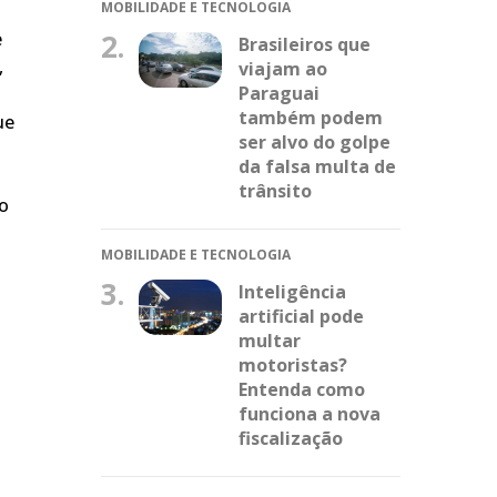
MOBILIDADE E TECNOLOGIA
2.
e
Brasileiros que
,
viajam ao
Paraguai
também podem
ue
ser alvo do golpe
da falsa multa de
trânsito
do
MOBILIDADE E TECNOLOGIA
3.
Inteligência
artificial pode
multar
motoristas?
Entenda como
funciona a nova
fiscalização