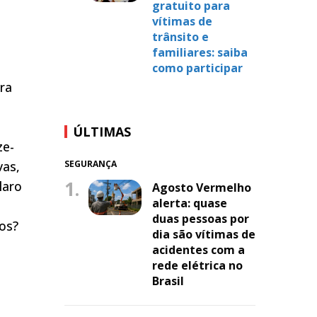
gratuito para
vítimas de
trânsito e
familiares: saiba
como participar
ra
ÚLTIMAS
ze-
vas,
SEGURANÇA
1.
laro
Agosto Vermelho
alerta: quase
duas pessoas por
os?
dia são vítimas de
acidentes com a
rede elétrica no
Brasil