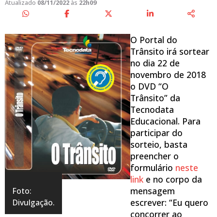
Atualizado
08/11/2022
às
22h09
O Portal do
Trânsito irá sortear
no dia 22 de
novembro de 2018
o DVD “O
Trânsito” da
Tecnodata
Educacional. Para
participar do
sorteio, basta
preencher o
formulário
neste
link
e no corpo da
mensagem
Foto:
escrever: “Eu quero
Divulgação.
concorrer ao