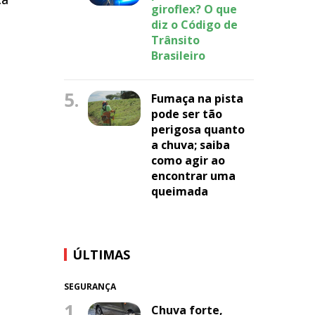
giroflex? O que
a
diz o Código de
Trânsito
Brasileiro
5.
Fumaça na pista
pode ser tão
perigosa quanto
a chuva; saiba
como agir ao
encontrar uma
queimada
ÚLTIMAS
SEGURANÇA
1.
Chuva forte,