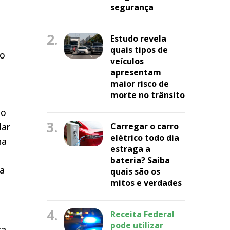
segurança
2.
Estudo revela
quais tipos de
ão
veículos
apresentam
maior risco de
morte no trânsito
o
ão
3.
lar
Carregar o carro
elétrico todo dia
na
estraga a
bateria? Saiba
ra
quais são os
mitos e verdades
4.
Receita Federal
pode utilizar
ca