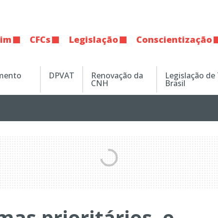
tim
CFCs
Legislação
Conscientização
amento
DPVAT
Renovação da
Legislação de
CNH
Brasil
as prioritários, e