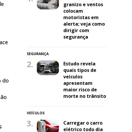
de
granizo e ventos
colocam
motoristas em
alerta; veja como
dirigir com
segurança
face
SEGURANÇA
2.
Estudo revela
quais tipos de
veículos
o do
apresentam
maior risco de
morte no trânsito
são
VEÍCULOS
3.
Carregar o carro
s
elétrico todo dia