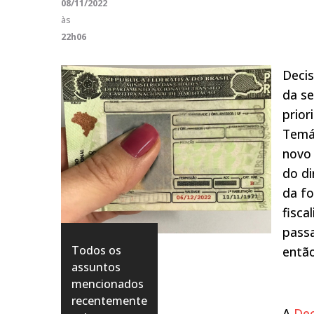
08/11/2022
às
22h06
Decis
da s
prior
Temá
novo
do di
da fo
fisca
pass
Todos os
então
assuntos
mencionados
recentemente
A
Dec