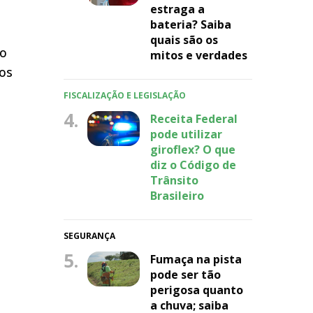
estraga a
bateria? Saiba
quais são os
lo
mitos e verdades
 os
FISCALIZAÇÃO E LEGISLAÇÃO
4.
Receita Federal
pode utilizar
giroflex? O que
diz o Código de
Trânsito
Brasileiro
SEGURANÇA
5.
Fumaça na pista
pode ser tão
perigosa quanto
a chuva; saiba