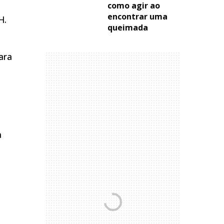
como agir ao
encontrar uma
H.
queimada
ara
a