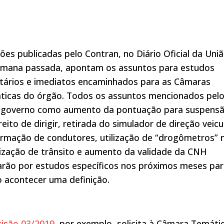
ões publicadas pelo Contran, no Diário Oficial da Uni
emana passada, apontam os assuntos para estudos
itários e imediatos encaminhados para as Câmaras
ticas do órgão. Todos os assuntos mencionados pel
 governo como aumento da pontuação para suspens
reito de dirigir, retirada do simulador de direção veicu
rmação de condutores, utilização de “drogômetros” 
lização de trânsito e aumento da validade da CNH
arão por estudos específicos nos próximos meses pa
 acontecer uma definição.
isão 03/2019
, por exemplo, solicita à Câmara Temáti