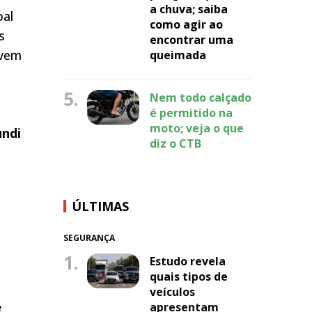
a chuva; saiba
pal
como agir ao
s
encontrar uma
evem
queimada
5.
Nem todo calçado
é permitido na
moto; veja o que
undi
diz o CTB
ÚLTIMAS
SEGURANÇA
1.
Estudo revela
quais tipos de
veículos
apresentam
e