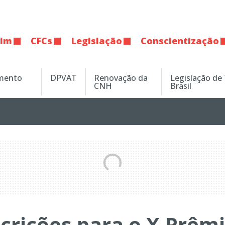
tim
CFCs
Legislação
Conscientização
amento
DPVAT
Renovação da
Legislação de
CNH
Brasil
crições para o X Prêm