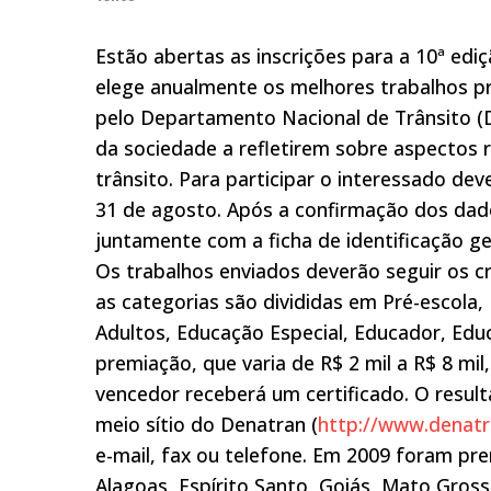
Estão abertas as inscrições para a 10ª ed
elege anualmente os melhores trabalhos p
pelo Departamento Nacional de Trânsito (D
da sociedade a refletirem sobre aspectos r
trânsito. Para participar o interessado dev
31 de agosto. Após a confirmação dos dad
juntamente com a ficha de identificação ge
Os trabalhos enviados deverão seguir os cr
as categorias são divididas em Pré-escola
Adultos, Educação Especial, Educador, Edu
premiação, que varia de R$ 2 mil a R$ 8 mil
vencedor receberá um certificado. O resul
meio sítio do Denatran (
http://www.denatr
e-mail, fax ou telefone. Em 2009 foram pr
Alagoas, Espírito Santo, Goiás, Mato Gross