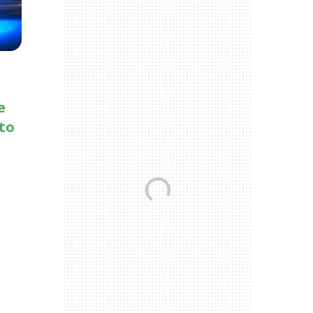
e
ito