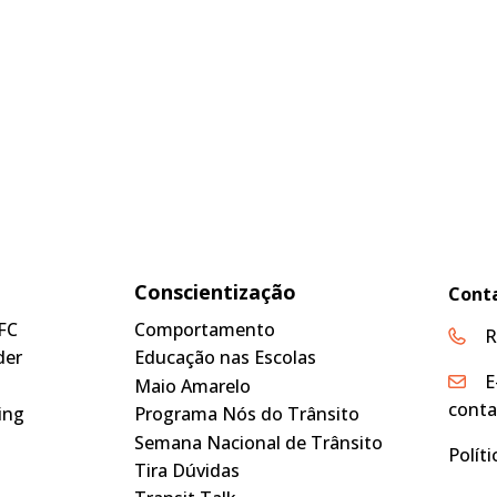
Conscientização
Cont
FC
Comportamento
R
der
Educação nas Escolas
E
Maio Amarelo
conta
ing
Programa Nós do Trânsito
Semana Nacional de Trânsito
Polít
Tira Dúvidas