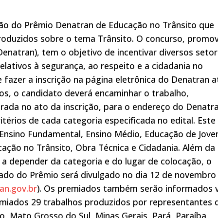
ição do Prêmio Denatran de Educação no Trânsito que
roduzidos sobre o tema Trânsito. O concurso, promo
enatran), tem o objetivo de incentivar diversos seto
elativos à segurança, ao respeito e a cidadania no
e fazer a inscrição na página eletrônica do Denatran a
os, o candidato deverá encaminhar o trabalho,
rada no ato da inscrição, para o endereço do Denatra
itérios de cada categoria especificada no edital. Este
, Ensino Fundamental, Ensino Médio, Educação de Jove
cação no Trânsito, Obra Técnica e Cidadania. Além da
, a depender da categoria e do lugar de colocação, o
tado do Prêmio será divulgado no dia 12 de novembro
an.gov.br
). Os premiados também serão informados v
emiados 29 trabalhos produzidos por representantes 
o, Mato Grosso do Sul, Minas Gerais, Pará, Paraíba,