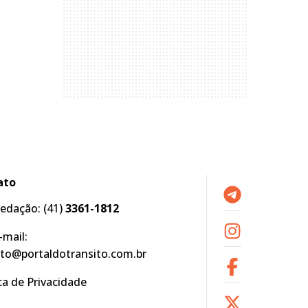
ato
edação:
(41)
3361-1812
-mail:
to@portaldotransito.com.br
ica de Privacidade