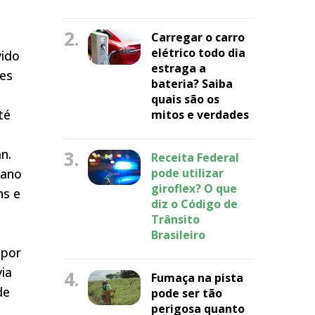
2.
Carregar o carro
elétrico todo dia
vido
estraga a
res
bateria? Saiba
quais são os
té
mitos e verdades
n.
3.
Receita Federal
 ano
pode utilizar
giroflex? O que
ns e
diz o Código de
Trânsito
Brasileiro
 por
ia
4.
Fumaça na pista
de
pode ser tão
perigosa quanto