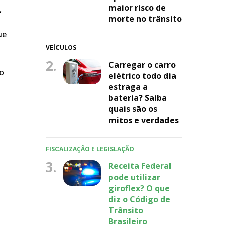
maior risco de
,
morte no trânsito
ue
VEÍCULOS
2.
Carregar o carro
do
elétrico todo dia
estraga a
bateria? Saiba
quais são os
mitos e verdades
FISCALIZAÇÃO E LEGISLAÇÃO
3.
Receita Federal
pode utilizar
giroflex? O que
diz o Código de
Trânsito
Brasileiro