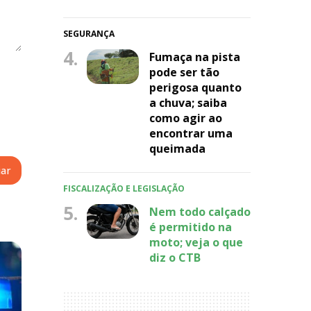
SEGURANÇA
4.
Fumaça na pista
pode ser tão
perigosa quanto
a chuva; saiba
como agir ao
encontrar uma
queimada
FISCALIZAÇÃO E LEGISLAÇÃO
5.
Nem todo calçado
é permitido na
moto; veja o que
diz o CTB