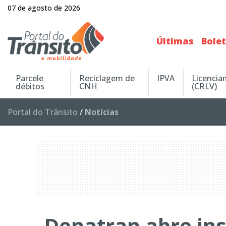
07 de agosto de 2026
Últimas
Bole
Parcele
Reciclagem de
IPVA
Licenci
débitos
CNH
(CRLV)
Portal do Trânsito
/
Notícias
Denatran abre ins