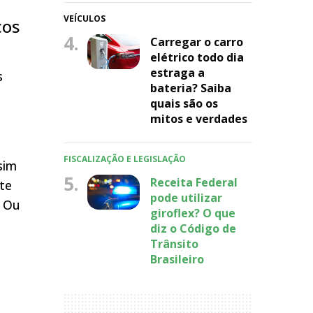
VEÍCULOS
cos
4.
Carregar o carro
elétrico todo dia
estraga a
s
bateria? Saiba
quais são os
mitos e verdades
FISCALIZAÇÃO E LEGISLAÇÃO
sim
5.
Receita Federal
nte
pode utilizar
. Ou
giroflex? O que
diz o Código de
Trânsito
Brasileiro