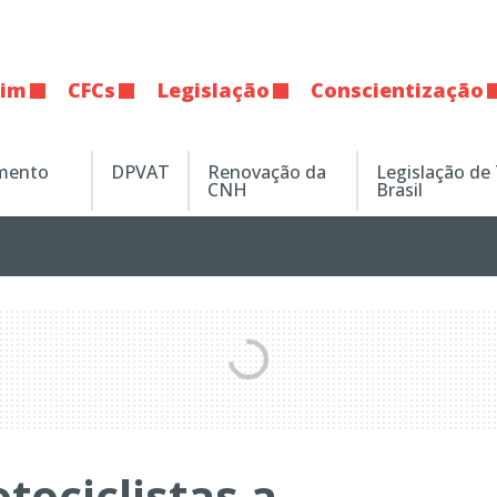
tim
CFCs
Legislação
Conscientização
amento
DPVAT
Renovação da
Legislação de
CNH
Brasil
tociclistas a