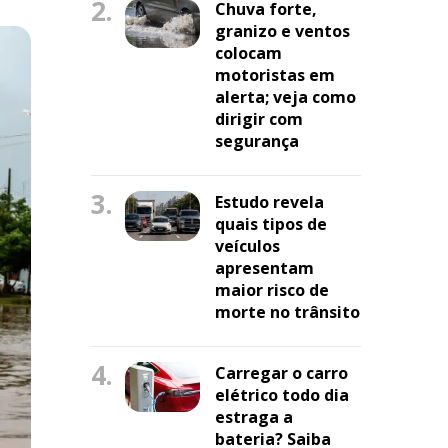
2.
Chuva forte,
granizo e ventos
colocam
motoristas em
alerta; veja como
dirigir com
segurança
3.
Estudo revela
quais tipos de
veículos
apresentam
maior risco de
morte no trânsito
4.
Carregar o carro
elétrico todo dia
estraga a
bateria? Saiba