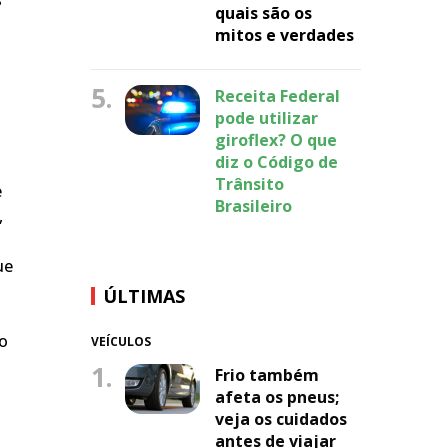
quais são os
mitos e verdades
5.
Receita Federal
pode utilizar
giroflex? O que
diz o Código de
Trânsito
e
Brasileiro
,
ue
ÚLTIMAS
do
VEÍCULOS
1.
Frio também
afeta os pneus;
veja os cuidados
antes de viajar