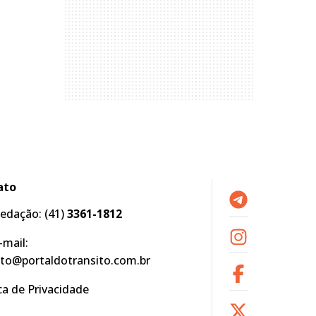
ato
edação:
(41)
3361-1812
-mail:
to@portaldotransito.com.br
ica de Privacidade