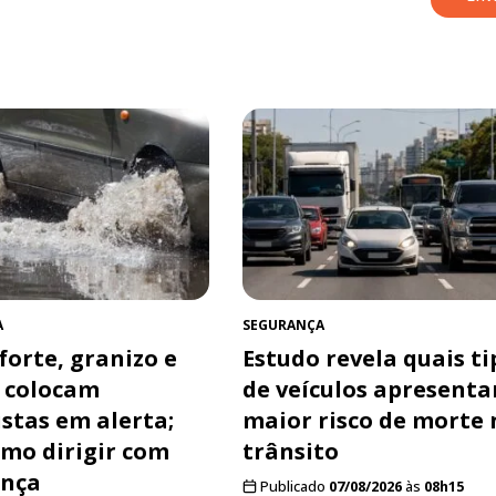
A
SEGURANÇA
forte, granizo e
Estudo revela quais ti
 colocam
de veículos apresent
stas em alerta;
maior risco de morte 
omo dirigir com
trânsito
ança
Publicado
07/08/2026
às
08h15