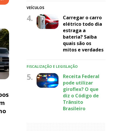
VEÍCULOS
4.
Carregar o carro
elétrico todo dia
estraga a
bateria? Saiba
quais são os
mitos e verdades
FISCALIZAÇÃO E LEGISLAÇÃO
5.
Receita Federal
pode utilizar
giroflex? O que
pos
diz o Código de
Trânsito
am
Brasileiro
no