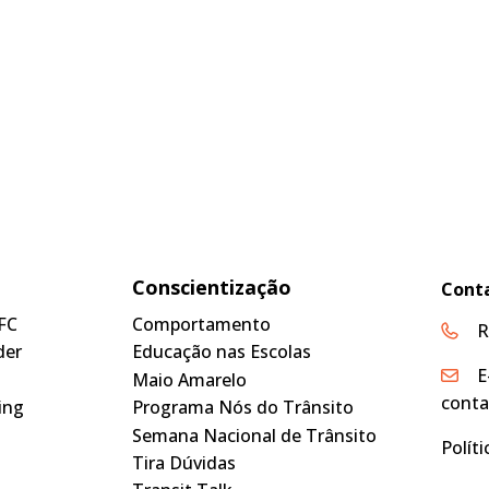
Conscientização
Cont
FC
Comportamento
R
der
Educação nas Escolas
E
Maio Amarelo
conta
ing
Programa Nós do Trânsito
Semana Nacional de Trânsito
Polít
Tira Dúvidas