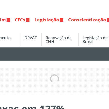
tim
CFCs
Legislação
Conscientização
amento
DPVAT
Renovação da
Legislação de
CNH
Brasil
taxas em 127%