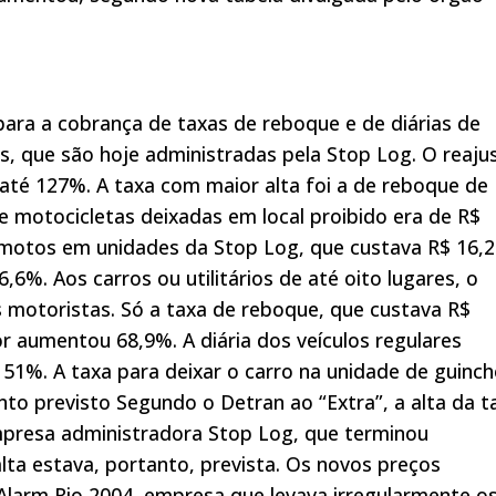
para a cobrança de taxas de reboque e de diárias de
s, que são hoje administradas pela Stop Log. O reaju
até 127%. A taxa com maior alta foi a de reboque de
e motocicletas deixadas em local proibido era de R$
s motos em unidades da Stop Log, que custava R$ 16,2
6,6%. Aos carros ou utilitários de até oito lugares, o
motoristas. Só a taxa de reboque, que custava R$
or aumentou 68,9%. A diária dos veículos regulares
1%. A taxa para deixar o carro na unidade de guinc
to previsto Segundo o Detran ao “Extra”, a alta da t
mpresa administradora Stop Log, que terminou
lta estava, portanto, prevista. Os novos preços
Alarm Rio 2004, empresa que levava irregularmente o