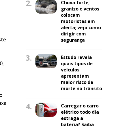
2.
Chuva forte,
granizo e ventos
colocam
motoristas em
alerta; veja como
dirigir com
ste
segurança
3.
Estudo revela
0,
quais tipos de
veículos
apresentam
maior risco de
morte no trânsito
ho
axa
4.
Carregar o carro
elétrico todo dia
estraga a
bateria? Saiba
s