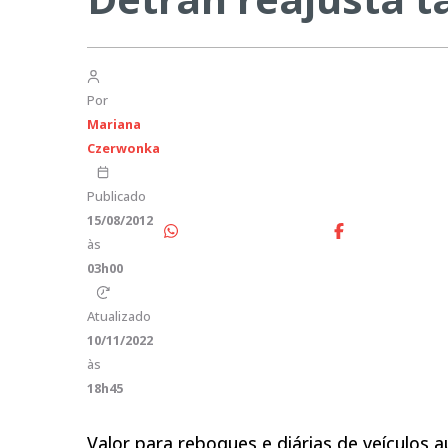
Por
Mariana
Czerwonka
Publicado
15/08/2012
às
03h00
Atualizado
10/11/2022
às
18h45
Valor para reboques e diárias de veículos