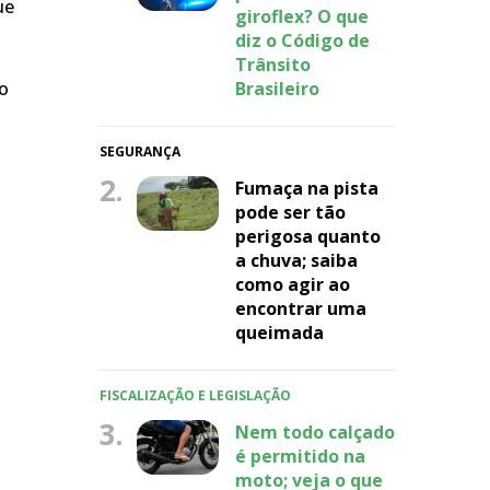
ue
giroflex? O que
diz o Código de
Trânsito
Brasileiro
do
SEGURANÇA
2.
Fumaça na pista
pode ser tão
perigosa quanto
a chuva; saiba
como agir ao
encontrar uma
queimada
FISCALIZAÇÃO E LEGISLAÇÃO
3.
Nem todo calçado
é permitido na
moto; veja o que