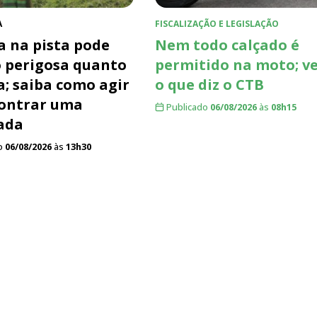
A
FISCALIZAÇÃO E LEGISLAÇÃO
 na pista pode
Nem todo calçado é
o perigosa quanto
permitido na moto; v
a; saiba como agir
o que diz o CTB
ontrar uma
Publicado
06/08/2026
às
08h15
ada
o
06/08/2026
às
13h30