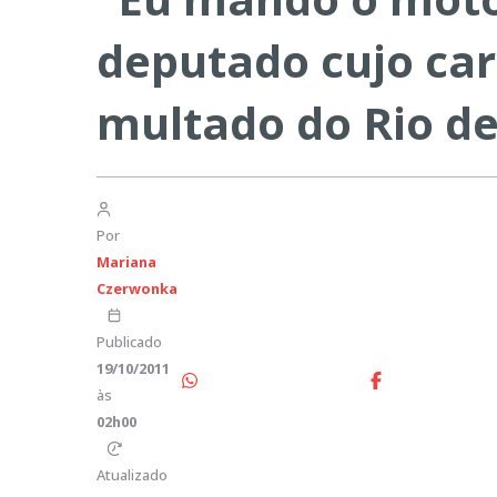
deputado cujo carr
multado do Rio de
Por
Mariana
Czerwonka
Publicado
19/10/2011
às
02h00
Atualizado