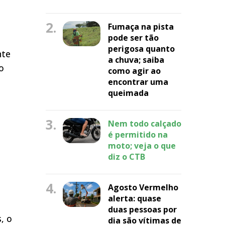
2.
Fumaça na pista
pode ser tão
perigosa quanto
nte
a chuva; saiba
o
como agir ao
encontrar uma
queimada
3.
Nem todo calçado
é permitido na
moto; veja o que
diz o CTB
4.
Agosto Vermelho
alerta: quase
duas pessoas por
, o
dia são vítimas de