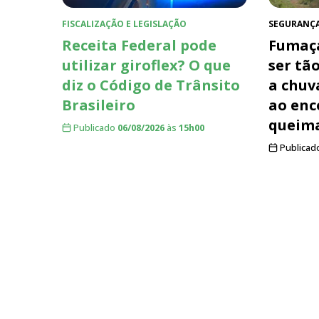
FISCALIZAÇÃO E LEGISLAÇÃO
SEGURANÇ
Receita Federal pode
Fumaça
utilizar giroflex? O que
ser tã
diz o Código de Trânsito
a chuv
Brasileiro
ao enc
queim
Publicado
06/08/2026
às
15h00
Publicad