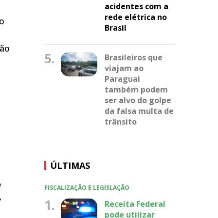
acidentes com a
rede elétrica no
ão
Brasil
não
5.
Brasileiros que
viajam ao
Paraguai
também podem
ser alvo do golpe
da falsa multa de
trânsito
ÚLTIMAS
e
FISCALIZAÇÃO E LEGISLAÇÃO
,
1.
Receita Federal
pode utilizar