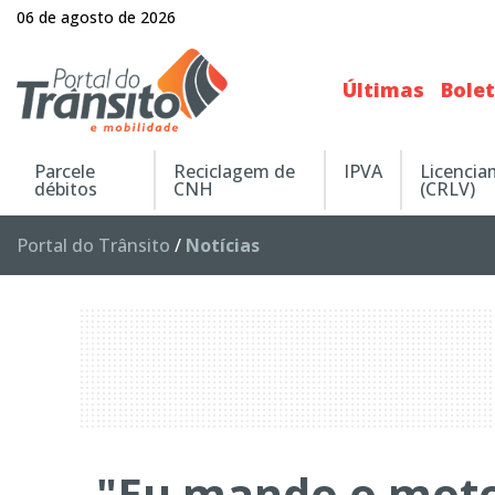
06 de agosto de 2026
Últimas
Bole
Parcele
Reciclagem de
IPVA
Licenci
débitos
CNH
(CRLV)
Portal do Trânsito
/
Notícias
"Eu mando o motor