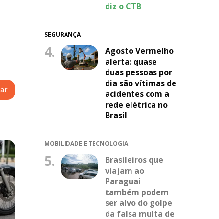
diz o CTB
SEGURANÇA
4.
Agosto Vermelho
alerta: quase
duas pessoas por
dia são vítimas de
acidentes com a
rede elétrica no
Brasil
MOBILIDADE E TECNOLOGIA
5.
Brasileiros que
viajam ao
Paraguai
também podem
ser alvo do golpe
da falsa multa de