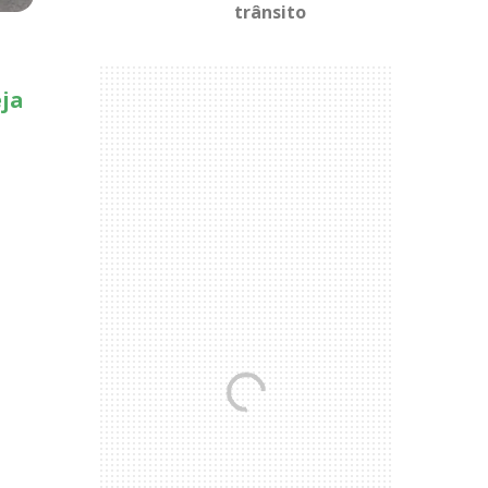
trânsito
eja