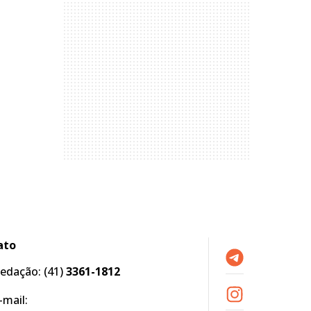
ato
edação:
(41)
3361-1812
-mail: