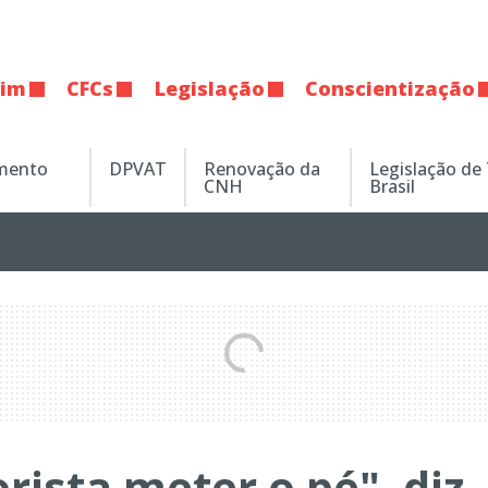
tim
CFCs
Legislação
Conscientização
amento
DPVAT
Renovação da
Legislação de
CNH
Brasil
ista meter o pé", diz