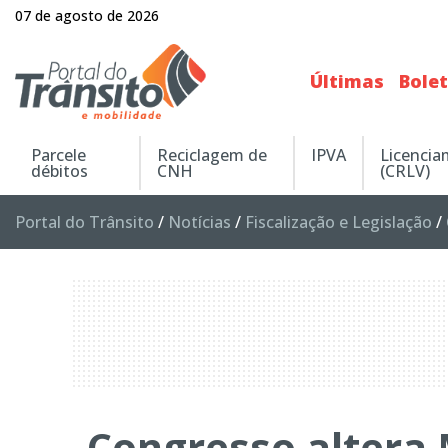
07 de agosto de 2026
Últimas
Bole
Parcele
Reciclagem de
IPVA
Licenci
débitos
CNH
(CRLV)
Portal do Trânsito
/
Notícias
/
Fiscalização e Legislação
/
Congresso altera