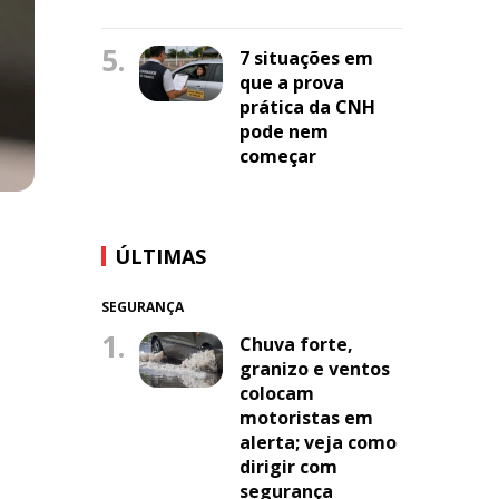
5.
7 situações em
que a prova
prática da CNH
pode nem
começar
ÚLTIMAS
SEGURANÇA
1.
Chuva forte,
granizo e ventos
colocam
motoristas em
alerta; veja como
dirigir com
segurança