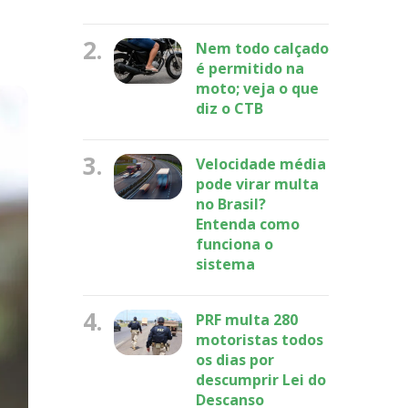
2.
Nem todo calçado
é permitido na
moto; veja o que
diz o CTB
3.
Velocidade média
pode virar multa
no Brasil?
Entenda como
funciona o
sistema
4.
PRF multa 280
motoristas todos
os dias por
descumprir Lei do
Descanso