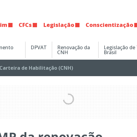
tim
CFCs
Legislação
Conscientização
amento
DPVAT
Renovação da
Legislação de
CNH
Brasil
Carteira de Habilitação (CNH)
 MP da renovação