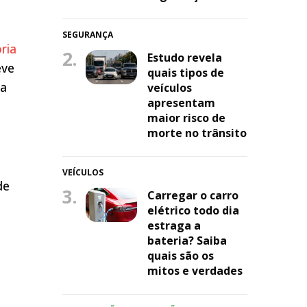
SEGURANÇA
ria
2.
Estudo revela
eve
quais tipos de
da
veículos
apresentam
maior risco de
morte no trânsito
VEÍCULOS
de
3.
Carregar o carro
elétrico todo dia
estraga a
bateria? Saiba
quais são os
mitos e verdades