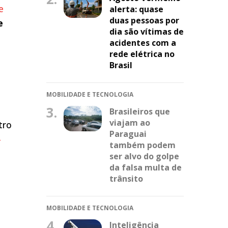
e
alerta: quase
duas pessoas por
e
dia são vítimas de
acidentes com a
rede elétrica no
Brasil
MOBILIDADE E TECNOLOGIA
3.
Brasileiros que
viajam ao
tro
Paraguai
-
também podem
ser alvo do golpe
da falsa multa de
trânsito
MOBILIDADE E TECNOLOGIA
4.
Inteligência