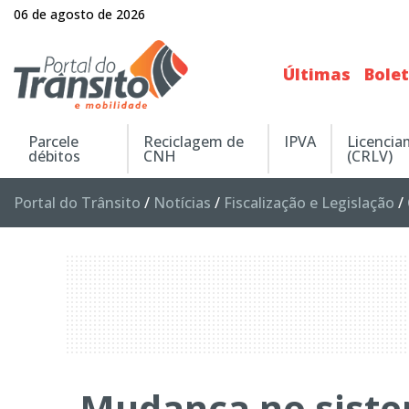
06 de agosto de 2026
Últimas
Bole
Parcele
Reciclagem de
IPVA
Licenci
débitos
CNH
(CRLV)
Portal do Trânsito
/
Notícias
/
Fiscalização e Legislação
/
Mudança no sist