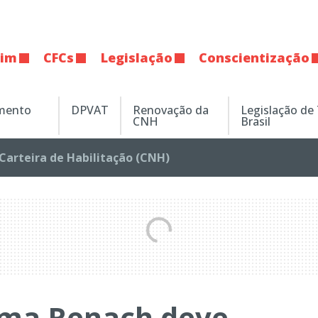
tim
CFCs
Legislação
Conscientização
amento
DPVAT
Renovação da
Legislação de
CNH
Brasil
Carteira de Habilitação (CNH)
ema Renach deve