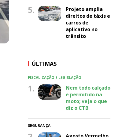
5.
Projeto amplia
direitos de táxis e
carros de
aplicativo no
trânsito
ÚLTIMAS
FISCALIZAÇÃO E LEGISLAÇÃO
1.
Nem todo calçado
é permitido na
moto; veja o que
diz o CTB
SEGURANÇA
2.
Agosto Vermelho