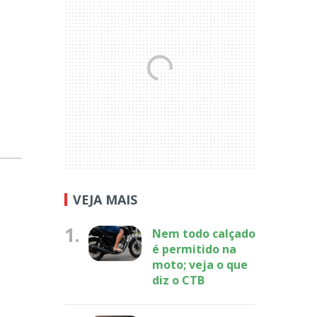
VEJA MAIS
1.
Nem todo calçado
é permitido na
moto; veja o que
diz o CTB