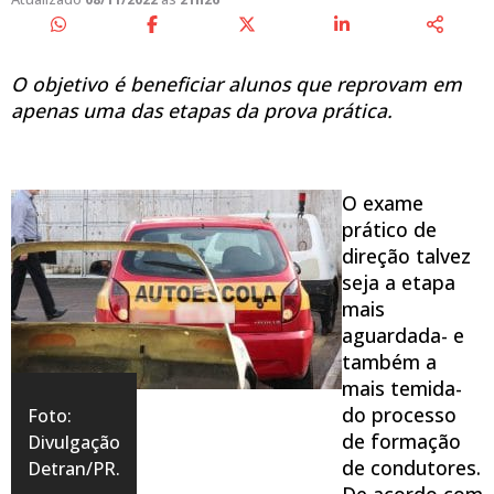
O objetivo é beneficiar alunos que reprovam em
apenas uma das etapas da prova prática.
O exame
prático de
direção talvez
seja a etapa
mais
aguardada- e
também a
mais temida-
do processo
Foto:
de formação
Divulgação
de condutores.
Detran/PR.
De acordo com