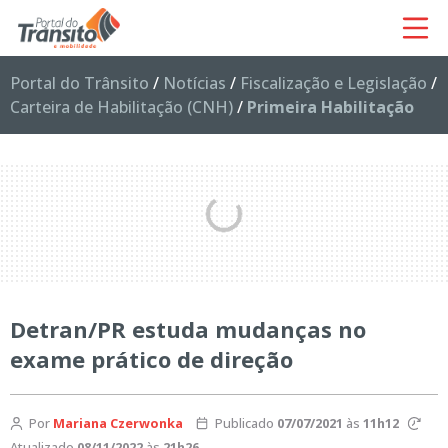
Portal do Trânsito
/
Notícias
/
Fiscalização e Legislação
/
Carteira de Habilitação (CNH)
/
Primeira Habilitação
Detran/PR estuda mudanças no
exame prático de direção
Por
Mariana Czerwonka
Publicado
07/07/2021
às
11h12
Atualizado
08/11/2022
às
21h26