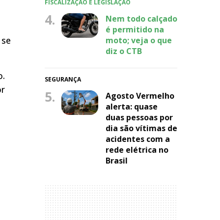
FISCALIZAÇÃO E LEGISLAÇÃO
4.
Nem todo calçado
é permitido na
 se
moto; veja o que
diz o CTB
o.
SEGURANÇA
or
5.
Agosto Vermelho
alerta: quase
duas pessoas por
dia são vítimas de
acidentes com a
rede elétrica no
Brasil