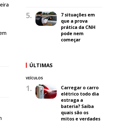
eira
5.
7 situações em
que a prova
prática da CNH
 em
pode nem
começar
e
ÚLTIMAS
VEÍCULOS
1.
Carregar o carro
elétrico todo dia
estraga a
bateria? Saiba
quais são os
n
mitos e verdades