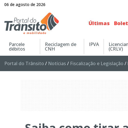
06 de agosto de 2026
Últimas
Bole
Parcele
Reciclagem de
IPVA
Licenci
débitos
CNH
(CRLV)
Portal do Trânsito
/
Notícias
/
Fiscalização e Legislação
/
Saiba como tirar a