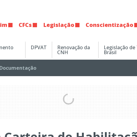
tim
CFCs
Legislação
Conscientização
amento
DPVAT
Renovação da
Legislação de
CNH
Brasil
Documentação
 Carteira de Habilitaç