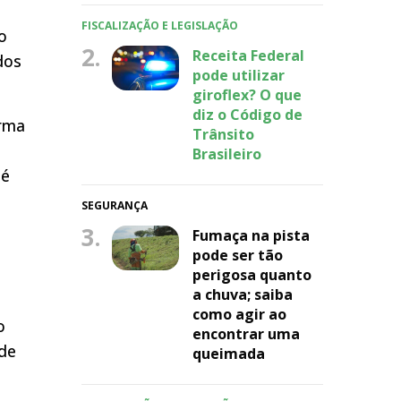
FISCALIZAÇÃO E LEGISLAÇÃO
o
2.
Receita Federal
dos
pode utilizar
giroflex? O que
diz o Código de
orma
Trânsito
Brasileiro
té
SEGURANÇA
3.
Fumaça na pista
pode ser tão
perigosa quanto
a chuva; saiba
como agir ao
o
encontrar uma
 de
queimada