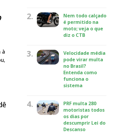
o
2.
Nem todo calçado
é permitido na
moto; veja o que
diz o CTB
 à
3.
Velocidade média
ou,
pode virar multa
no Brasil?
Entenda como
funciona o
sistema
4.
dê
PRF multa 280
motoristas todos
os dias por
descumprir Lei do
Descanso