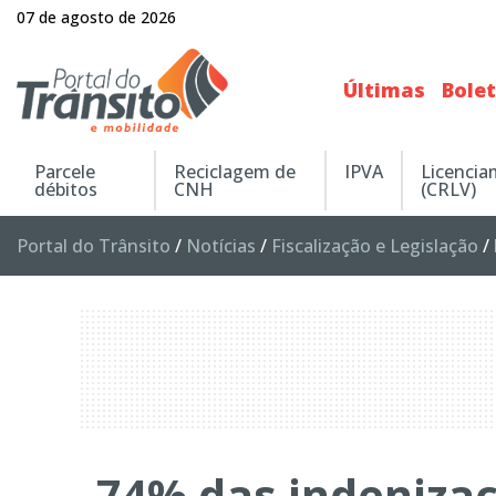
07 de agosto de 2026
Últimas
Bole
Parcele
Reciclagem de
IPVA
Licenci
débitos
CNH
(CRLV)
Portal do Trânsito
/
Notícias
/
Fiscalização e Legislação
/
74% das indeniza