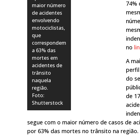
74% d
maior número
mesmo
de acidentes
envolvendo
núme
motociclistas,
mesm
que
inden
correspondem
no
li
a 63% das
mortes em
A ma
acidentes de
perfi
trânsito
do se
naquela
públi
região.
Foto:
de 17
Shutterstock
acid
inde
segue com o maior número de casos de aci
por 63% das mortes no trânsito na região.