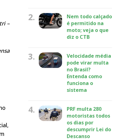
2.
Nem todo calçado
ri –
é permitido na
moto; veja o que
diz o CTB
ensa
3.
Velocidade média
pode virar multa
no Brasil?
Entenda como
funciona o
sistema
imo
4.
PRF multa 280
motoristas todos
os dias por
ial,
descumprir Lei do
am
Descanso