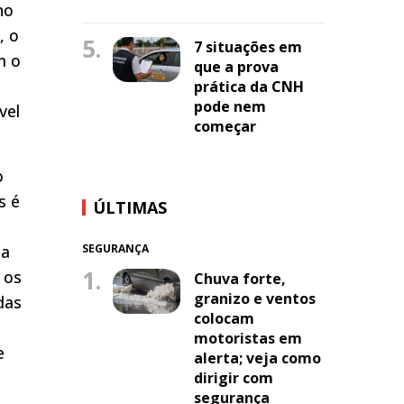
no
, o
5.
7 situações em
m o
que a prova
prática da CNH
pode nem
vel
começar
o
s é
ÚLTIMAS
ca
SEGURANÇA
1.
 os
Chuva forte,
granizo e ventos
das
colocam
e
motoristas em
e
alerta; veja como
dirigir com
segurança