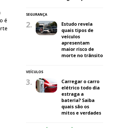
m
SEGURANÇA
o é
2.
Estudo revela
rte
quais tipos de
veículos
apresentam
maior risco de
morte no trânsito
VEÍCULOS
3.
Carregar o carro
elétrico todo dia
estraga a
bateria? Saiba
quais são os
mitos e verdades