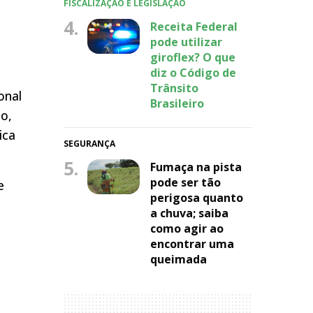
FISCALIZAÇÃO E LEGISLAÇÃO
4.
Receita Federal
pode utilizar
giroflex? O que
diz o Código de
Trânsito
onal
Brasileiro
o,
ica
SEGURANÇA
5.
Fumaça na pista
pode ser tão
e
perigosa quanto
a chuva; saiba
como agir ao
encontrar uma
queimada