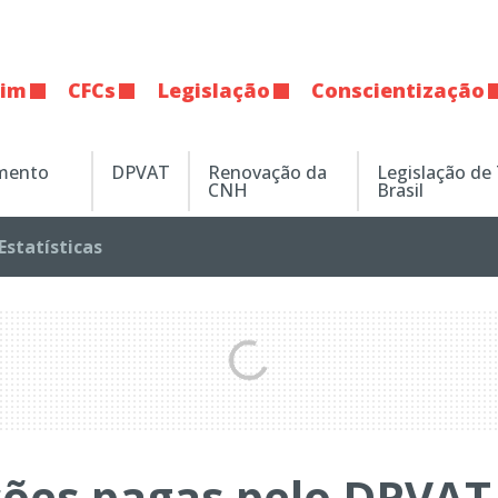
tim
CFCs
Legislação
Conscientização
amento
DPVAT
Renovação da
Legislação de
CNH
Brasil
Estatísticas
ções pagas pelo DPVAT