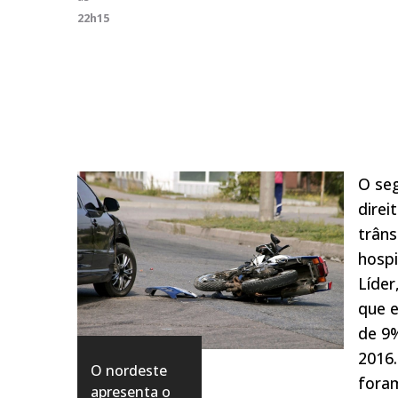
22h15
O seg
direi
trân
hospi
Líder
que 
de 9
2016.
O nordeste
foram
apresenta o