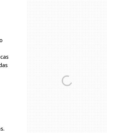
no
icas
adas
s.