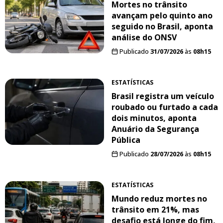
Mortes no trânsito
avançam pelo quinto ano
seguido no Brasil, aponta
análise do ONSV
Publicado
31/07/2026
às
08h15
ESTATÍSTICAS
Brasil registra um veículo
roubado ou furtado a cada
dois minutos, aponta
Anuário da Segurança
Pública
Publicado
28/07/2026
às
08h15
ESTATÍSTICAS
Mundo reduz mortes no
trânsito em 21%, mas
desafio está longe do fim,