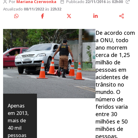
Por
Mariana Czerwonka
Publicado
22/11/2016
às
02h00
Atualizado
08/11/2022
às
22h32
De acordo com
a ONU, todo
ano morrem
cerca de 1,25
milhão de
pessoas em
acidentes de
trânsito no
mundo. O
número de
Apenas
feridos varia
em 2013,
entre 30
mais de
milhões e 50
40 mil
milhões de
pessoas
pessoas.