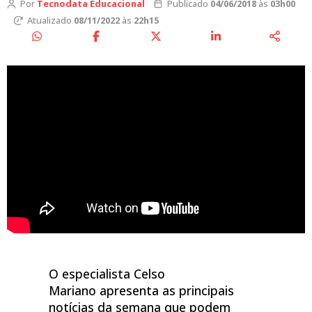
Por
Tecnodata Educacional
Publicado
04/06/2018
às
03h00
Atualizado
08/11/2022
às
22h15
O especialista Celso
Mariano apresenta as principais
notícias da semana que podem