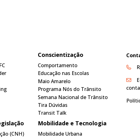
Conscientização
Cont
FC
Comportamento
R
der
Educação nas Escolas
E
Maio Amarelo
conta
ing
Programa Nós do Trânsito
Semana Nacional de Trânsito
Polít
Tira Dúvidas
Transit Talk
egislação
Mobilidade e Tecnologia
tação (CNH)
Mobilidade Urbana