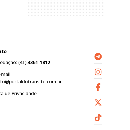
ato
edação:
(41)
3361-1812
-mail:
to@portaldotransito.com.br
ica de Privacidade