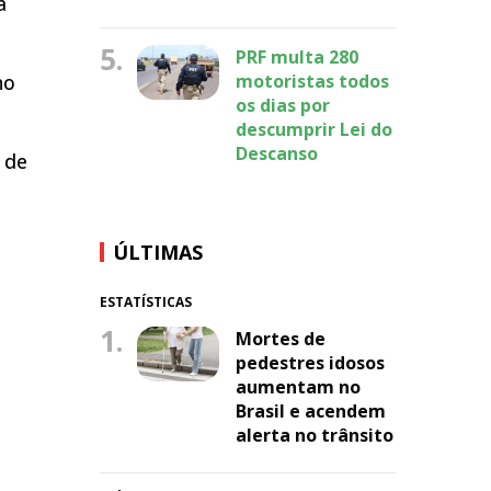
a
5.
PRF multa 280
no
motoristas todos
os dias por
descumprir Lei do
Descanso
 de
ÚLTIMAS
ESTATÍSTICAS
1.
Mortes de
pedestres idosos
aumentam no
Brasil e acendem
alerta no trânsito