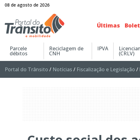
08 de agosto de 2026
Últimas
Bole
Parcele
Reciclagem de
IPVA
Licenci
débitos
CNH
(CRLV)
Portal do Trânsito
/
Notícias
/
Fiscalização e Legislação
/
Custo social dos a