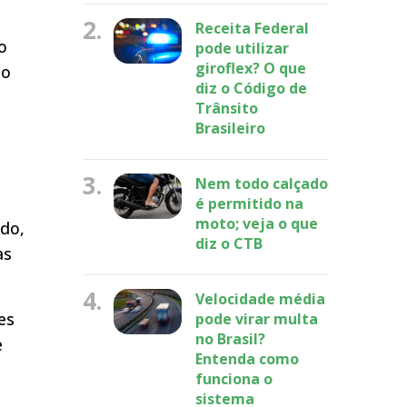
2.
Receita Federal
o
pode utilizar
giroflex? O que
to
diz o Código de
Trânsito
Brasileiro
3.
Nem todo calçado
é permitido na
moto; veja o que
ado,
diz o CTB
as
4.
Velocidade média
es
pode virar multa
no Brasil?
e
Entenda como
funciona o
sistema