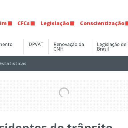
tim
CFCs
Legislação
Conscientização
amento
DPVAT
Renovação da
Legislação de
CNH
Brasil
Estatísticas
cidentes de trânsito