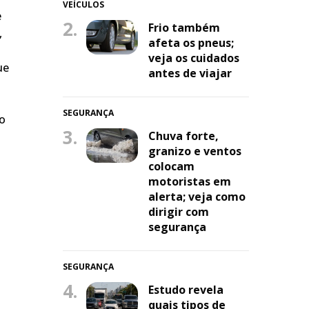
VEÍCULOS
e
2.
Frio também
,
afeta os pneus;
veja os cuidados
ue
antes de viajar
SEGURANÇA
do
3.
Chuva forte,
granizo e ventos
colocam
motoristas em
alerta; veja como
dirigir com
segurança
SEGURANÇA
4.
Estudo revela
quais tipos de