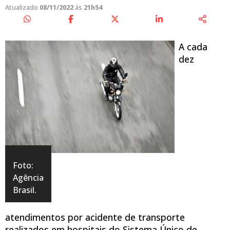
Atualizado
08/11/2022
às
21h54
A cada
dez
Foto:
Agência
Brasil.
atendimentos por acidente de transporte
realizados em hospitais do Sistema Único de