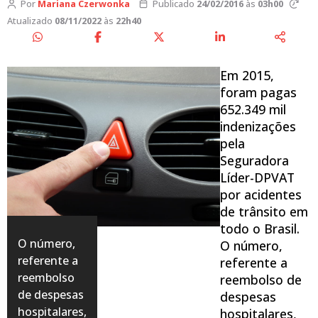
Por
Mariana Czerwonka
Publicado
24/02/2016
às
03h00
Atualizado
08/11/2022
às
22h40
Em 2015,
foram pagas
652.349 mil
indenizações
pela
Seguradora
Líder-DPVAT
por acidentes
de trânsito em
todo o Brasil.
O número,
O número,
referente a
referente a
reembolso
reembolso de
de despesas
despesas
hospitalares,
hospitalares,