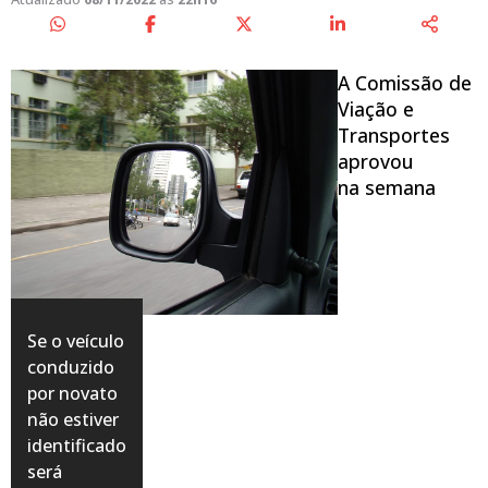
A Comissão de
Viação e
Transportes
aprovou
na semana
Se o veículo
conduzido
por novato
não estiver
identificado
será