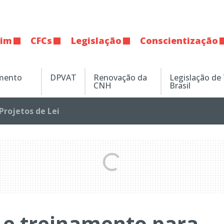
tim
CFCs
Legislação
Conscientização
amento
DPVAT
Renovação da
Legislação de
CNH
Brasil
Projetos de Lei
 e treinamento para