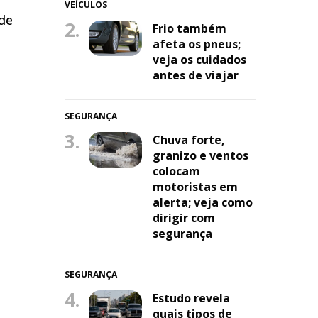
VEÍCULOS
nde
2.
Frio também
afeta os pneus;
veja os cuidados
antes de viajar
SEGURANÇA
3.
Chuva forte,
granizo e ventos
colocam
motoristas em
alerta; veja como
dirigir com
segurança
SEGURANÇA
4.
Estudo revela
quais tipos de