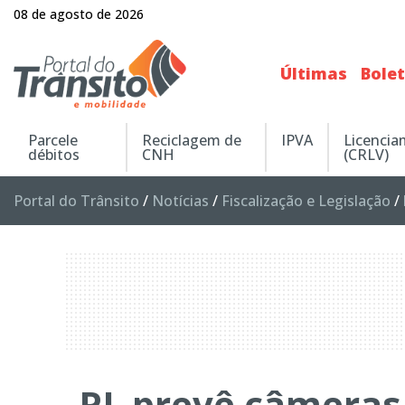
08 de agosto de 2026
Últimas
Bole
Parcele
Reciclagem de
IPVA
Licenci
débitos
CNH
(CRLV)
Portal do Trânsito
/
Notícias
/
Fiscalização e Legislação
/
PL prevê câmeras