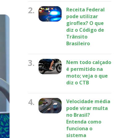
2.
Receita Federal
pode utilizar
giroflex? O que
diz o Código de
Trânsito
Brasileiro
3.
Nem todo calçado
é permitido na
moto; veja o que
diz o CTB
4.
Velocidade média
pode virar multa
no Brasil?
Entenda como
funciona o
sistema