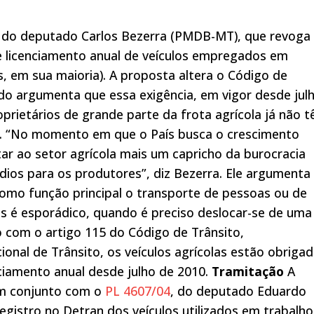
0, do deputado Carlos Bezerra (PMDB-MT), que revoga
e licenciamento anual de veículos empregados em
as, em sua maioria). A proposta altera o Código de
do argumenta que essa exigência, em vigor desde jul
proprietários de grande parte da frota agrícola já não 
ra. “No momento em que o País busca o crescimento
r ao setor agrícola mais um capricho da burocracia
ndios para os produtores”, diz Bezerra. Ele argumenta
omo função principal o transporte de pessoas ou de
as é esporádico, quando é preciso deslocar-se de uma
o com o artigo 115 do Código de Trânsito,
nal de Trânsito, os veículos agrícolas estão obriga
nciamento anual desde julho de 2010.
Tramitação
A
em conjunto com o
PL 4607/04
, do deputado Eduardo
registro no Detran dos veículos utilizados em trabalho