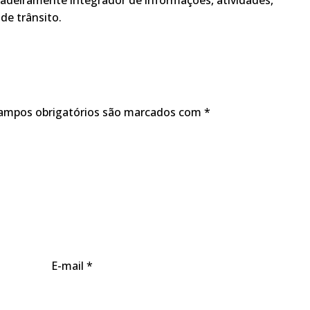
adeiramente integrador de informações, atividades,
de trânsito.
ampos obrigatórios são marcados com
*
E-mail
*