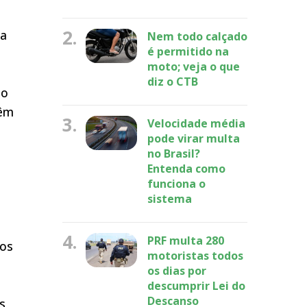
2.
 a
Nem todo calçado
é permitido na
moto; veja o que
diz o CTB
ho
têm
3.
Velocidade média
pode virar multa
no Brasil?
Entenda como
funciona o
sistema
4.
PRF multa 280
dos
motoristas todos
os dias por
descumprir Lei do
Descanso
s