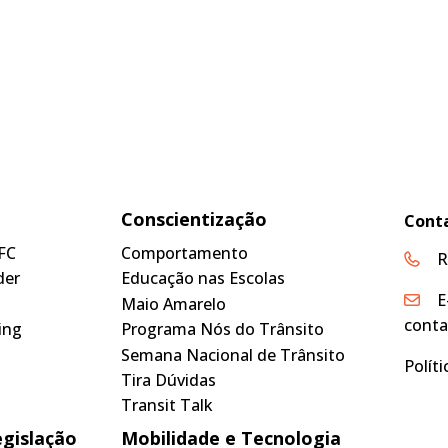
Conscientização
Cont
FC
Comportamento
R
der
Educação nas Escolas
E
Maio Amarelo
conta
ing
Programa Nós do Trânsito
Semana Nacional de Trânsito
Polít
Tira Dúvidas
Transit Talk
egislação
Mobilidade e Tecnologia