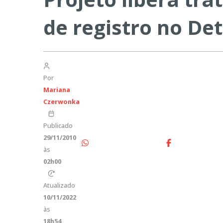
de registro no De
Por
Mariana
Czerwonka
Publicado
29/11/2010
às
02h00
Atualizado
10/11/2022
às
18h54