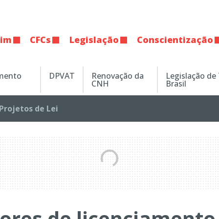
tim
CFCs
Legislação
Conscientização
amento
DPVAT
Renovação da
Legislação de
CNH
Brasil
Projetos de Lei
tores de licenciamento