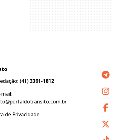
ato
edação:
(41)
3361-1812
-mail:
to@portaldotransito.com.br
ica de Privacidade