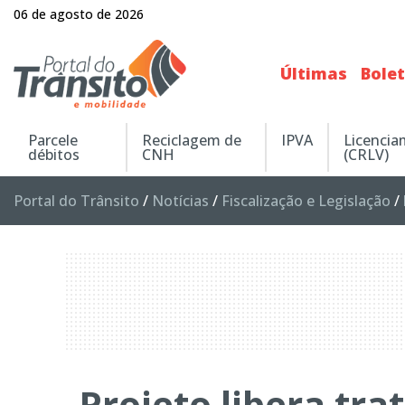
06 de agosto de 2026
Últimas
Bole
Parcele
Reciclagem de
IPVA
Licenci
débitos
CNH
(CRLV)
Portal do Trânsito
/
Notícias
/
Fiscalização e Legislação
/
Projeto libera tra